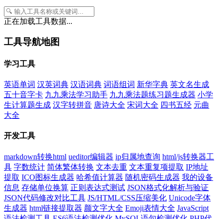
正在加载工具数据...
工具导航地图
学习工具
英语单词
汉英词典
汉语词典
词语组词
新华字典
英文名生成
五十音字卡
九九乘法学习助手
九九乘法题练习题生成器
小学
生计算题生成
汉字转拼音
唐诗大全
宋词大全
四书五经
元曲
大全
开发工具
markdown转换html
ueditor编辑器
ip归属地查询
html/js转换器工
具
字数统计
简体繁体转换
文本去重
文本重复项提取
IP地址
提取
ICO图标生成器
哈希值计算器
随机密码生成器
我的设备
信息
存储单位换算
正则表达式测试
JSON格式化解析与验证
JSON代码修改对比工具
JS/HTML/CSS压缩美化
Unicode字体
生成器
html链接提取器
颜文字大全
Emoji表情大全
JavaScript
语法检测工具
ES6语法检测优化
MySQL语句检测优化
PHP代