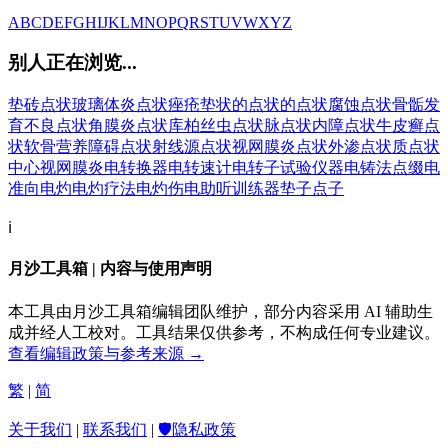
A
B
C
D
E
F
G
H
I
J
K
L
M
N
O
P
Q
R
S
T
U
V
W
X
Y
Z
别人正在浏览...
垫砖
点状玻璃体炎
点状痤疮
垫状的
点状的
点状腐蚀
点状骨骺发
育不良
点状角膜炎
点状库柏丝虫
点状脉
点状内障
点状牛皮癣
点
状软骨营养障碍
点状射线源
点状视网膜炎
点状外渗
点状质
点状
中心视网膜炎
电转换器
电转速计
电转子试验仪器
电铸法
点缀
电
准向
电灼
电灼疗法
电灼伤
电助听训练器
垫子
点子
ℹ️
月沙工具箱 | 内容与使用声明
本工具由月沙工具箱编辑团队维护，部分内容采用 AI 辅助生
成并经人工校对。工具结果仅供参考，不构成任何专业建议。
查看编辑政策与参考来源 →
繁
|
简
关于我们
|
联系我们
|
🛡️隐私政策