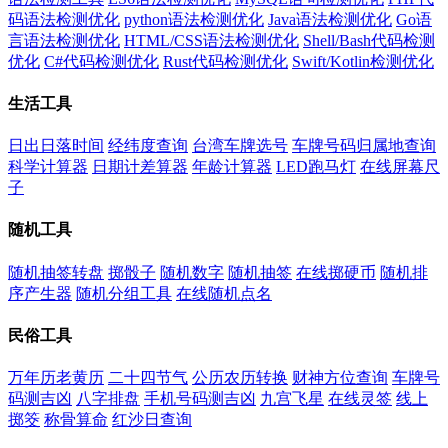
码语法检测优化
python语法检测优化
Java语法检测优化
Go语
言语法检测优化
HTML/CSS语法检测优化
Shell/Bash代码检测
优化
C#代码检测优化
Rust代码检测优化
Swift/Kotlin检测优化
生活工具
日出日落时间
经纬度查询
台湾车牌选号
车牌号码归属地查询
科学计算器
日期计差算器
年龄计算器
LED跑马灯
在线屏幕尺
子
随机工具
随机抽签转盘
掷骰子
随机数字
随机抽签
在线掷硬币
随机排
序产生器
随机分组工具
在线随机点名
民俗工具
万年历老黄历
二十四节气
公历农历转换
财神方位查询
车牌号
码测吉凶
八字排盘
手机号码测吉凶
九宫飞星
在线灵签
线上
掷筊
称骨算命
红沙日查询