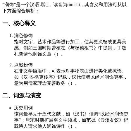
“润饰”是一个汉语词汇，读音为rùn shì，其含义和用法可从以
下方面综合解析：
一、核心释义
润色修饰
指对文字、艺术作品等进行加工，使其更流畅或更具美
感。例如三国时期曹植在《与杨德祖书》中提到，丁敬
礼曾请他润饰文章（）。
点缀粉饰
在非文学语境中，可表示对事物表面进行美化或掩饰。
如《汉书·循吏传序》记载，汉代儒者以经术润饰吏事，
意为用儒家理念完善政务（）。
二、词源与演变
历史用例
该词最早见于汉代文献，如《汉书》强调“以经术润饰吏
事”；唐宋时期扩展至文学领域，如范摅《云溪友议》记
载诗人请求他人润饰诗作（）。