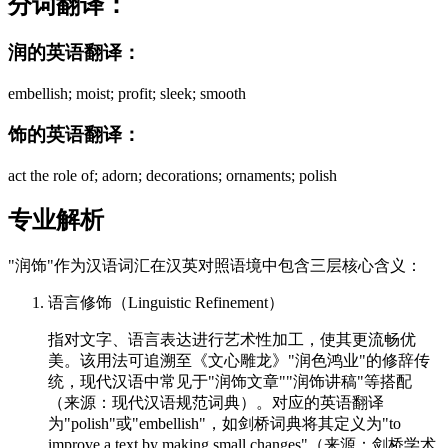
分词翻译：
润的英语翻译：
embellish; moist; profit; sleek; smooth
饰的英语翻译：
act the role of; adorn; decorations; ornaments; polish
专业解析
"润饰"作为汉语词汇在汉英对照语境中包含三层核心含义：
语言修饰（Linguistic Refinement）
指对文字、语言表达进行艺术性加工，使其更流畅优
美。该用法可追溯至《文心雕龙》"润色鸿业"的修辞传
统，现代汉语中常见于"润饰文章""润饰讲稿"等搭配
（来源：现代汉语规范词典）。对应的英语翻译
为"polish"或"embellish"，如剑桥词典将其定义为"to
improve a text by making small changes"（来源：剑桥学术