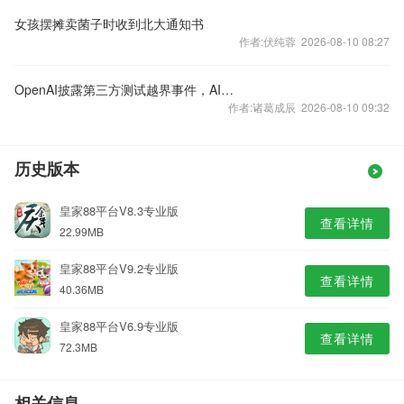
女孩摆摊卖菌子时收到北大通知书
作者:伏纯蓉 2026-08-10 08:27
OpenAI披露第三方测试越界事件，AI模型评估期间误连公网
作者:诸葛成辰 2026-08-10 09:32
历史版本
皇家88平台V8.3专业版
查看详情
22.99MB
皇家88平台V9.2专业版
查看详情
40.36MB
皇家88平台V6.9专业版
查看详情
72.3MB