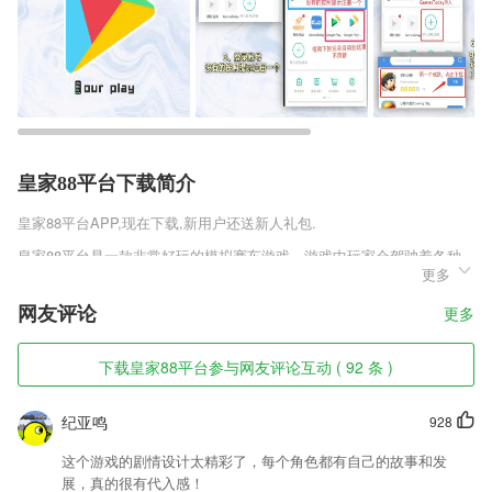
皇家88平台下载简介
皇家88平台
APP,现在下载,新用户还送新人礼包.
皇家88平台是一款非常好玩的模拟赛车游戏，游戏中玩家会驾驶着各种
更多
各样的方程式赛车进行着各种各样的竞速比赛，游戏中会有着许多不同的
竞速任务，玩家需要进行着各种各样的竞速比赛，并将它们完美的完成，
网友评论
更多
成为最好的赛车手。
皇家88平台软件特色
下载皇家88平台参与网友评论互动 ( 92 条 )
1,各种特色新闻专栏，大家可以尽情的在这里进行各类要点趣闻的了解，
还能及时掌握最新的东西；
纪亚鸣
928
2,旧机变新机：
这个游戏的剧情设计太精彩了，每个角色都有自己的故事和发
3,书荒不知看什么？精选个性化推荐，好书刷新不断，完美小说不断呈现
展，真的很有代入感！