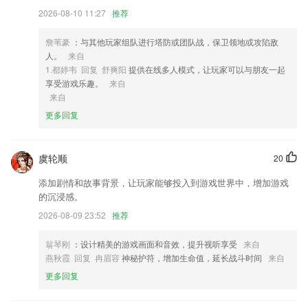
2026-08-10 11:27
推荐
4,■远端设备添加、编辑和删除
5,自然拼读法词汇拓展模块。
詹苇豪
：与其他玩家组队进行塔防或团队战，保卫领地或攻陷敌
6,领现金，你作图我给钱：
人。
来自
1.都婷韦 回复 舒爽阳
提供在线多人模式，让玩家可以与朋友一起
皇家88平台软件优势
享受游戏乐趣。
来自
来自
1.依据低年级语文教学的主要任务
更多回复
2.将海量课程分为基础课、专业课、公开课、职业考证课，让您的学习之
旅更加方便、快捷！
3.拥有便捷的移动图书馆服务，图书检索、借阅查询
虞轮顺
20
4.通过大数据建模分析儿童的生长发育，协助教师监控儿童的运动、兴趣
添加剧情和故事背景，让玩家能够投入到游戏世界中，增加游戏
和健康数据。
的沉浸感。
5.·保护孩子视力健康，让孩子减少电子产品使用
2026-08-09 23:52
推荐
6.与领先的早期学习成果框架和通用核心标准保持一致，深入研究了从数
翁琴刚
：设计精美的游戏画面和音效，提升视听享受
来自
学到运动发展的各个主题。
燕秋霞 回复 冉眉容
神秘护符，增加生命值，延长战斗时间
来自
皇家88平台更新了什么?
更多回复
漯河发布客户端升级啦