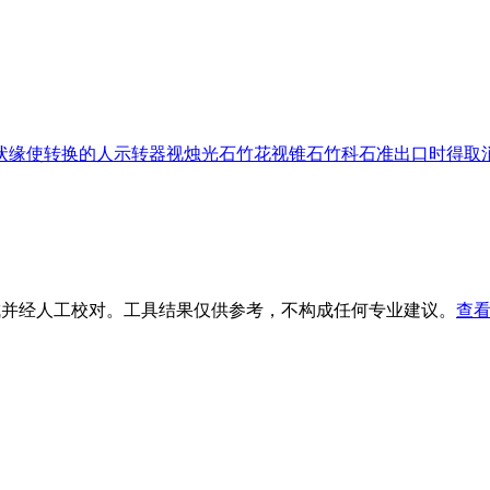
状缘
使转换的人
示转器
视烛光
石竹花
视锥
石竹科
石准出口时得取
生成并经人工校对。工具结果仅供参考，不构成任何专业建议。
查看