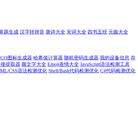
算题生成
汉字转拼音
唐诗大全
宋词大全
四书五经
元曲大全
ICO图标生成器
哈希值计算器
随机密码生成器
我的设备信息
存
l链接提取器
颜文字大全
Emoji表情大全
JavaScript语法检测工具
TML/CSS语法检测优化
Shell/Bash代码检测优化
C#代码检测优化