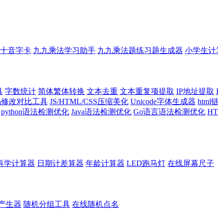
十音字卡
九九乘法学习助手
九九乘法题练习题生成器
小学生计
具
字数统计
简体繁体转换
文本去重
文本重复项提取
IP地址提取
代码修改对比工具
JS/HTML/CSS压缩美化
Unicode字体生成器
htm
python语法检测优化
Java语法检测优化
Go语言语法检测优化
H
科学计算器
日期计差算器
年龄计算器
LED跑马灯
在线屏幕尺子
产生器
随机分组工具
在线随机点名