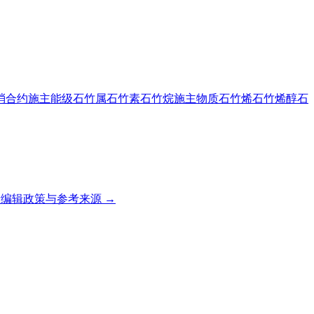
消合约
施主能级
石竹属
石竹素
石竹烷
施主物质
石竹烯
石竹烯醇
石
编辑政策与参考来源 →