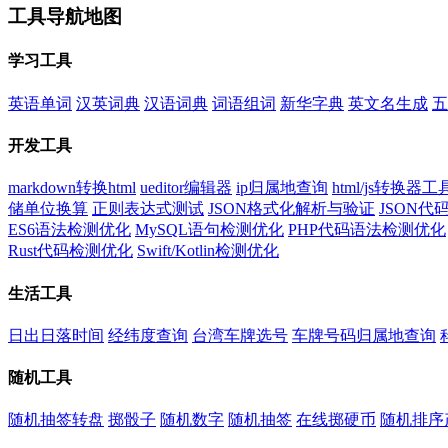
工具导航地图
学习工具
英语单词
汉英词典
汉语词典
词语组词
新华字典
英文名生成
五
开发工具
markdown转换html
ueditor编辑器
ip归属地查询
html/js转换器工
储单位换算
正则表达式测试
JSON格式化解析与验证
JSON
ES6语法检测优化
MySQL语句检测优化
PHP代码语法检测优化
Rust代码检测优化
Swift/Kotlin检测优化
生活工具
日出日落时间
经纬度查询
台湾车牌选号
车牌号码归属地查询
随机工具
随机抽签转盘
掷骰子
随机数字
随机抽签
在线掷硬币
随机排序