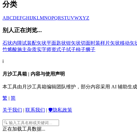
分类
A
B
C
D
E
F
G
H
I
J
K
L
M
N
O
P
Q
R
S
T
U
V
W
X
Y
Z
别人正在浏览...
石状内障
试装配
矢状平面
匙状钳
矢状切面
时装样片
矢状移动
矢
竹烯酸
施主杂质
实字
师资
式子
拭子
柿子
狮子
ℹ️
月沙工具箱 | 内容与使用声明
本工具由月沙工具箱编辑团队维护，部分内容采用 AI 辅助
繁
|
简
关于我们
|
联系我们
|
🛡️隐私政策
正在加载工具数据...