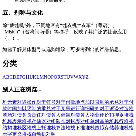
五、别称与文化
除“裁缝机”外，不同地区有“缝衣机”“衣车”（粤语）、
“Mishin”（台湾闽南语）等称呼，反映了其广泛的社会应用
（、）。
如需了解具体型号或选购建议，可参考列出的产品信息。
分类
A
B
C
D
E
F
G
H
I
J
K
L
M
N
O
P
Q
R
S
T
U
V
W
X
Y
Z
别人正在浏览...
堆元素
对遇操作
对于符号
对于付款地点加以限制的承兑
对于付
款时间加以限制的承兑
对于某事进行详细研究
对于诉讼
对造
堆
渣场
对债务负责任
对债务人催告
对债务人物业评价扣押令
堆栈
堆栈表示
堆栈存储器
对帐
队长
对帐表
对帐单
对掌的
堆栈行
堆栈
结构
堆栈区
堆栈上托
堆栈算法
堆栈下推
堆栈虚拟存储器
堆栈指
示字定义
堆栈自动机
对照