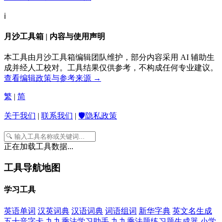
ℹ️
月沙工具箱 | 内容与使用声明
本工具由月沙工具箱编辑团队维护，部分内容采用 AI 辅助生
成并经人工校对。工具结果仅供参考，不构成任何专业建议。
查看编辑政策与参考来源 →
繁
|
简
关于我们
|
联系我们
|
🛡️隐私政策
正在加载工具数据...
工具导航地图
学习工具
英语单词
汉英词典
汉语词典
词语组词
新华字典
英文名生成
五十音字卡
九九乘法学习助手
九九乘法题练习题生成器
小学