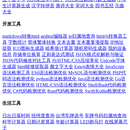
生计算题生成
汉字转拼音
唐诗大全
宋词大全
四书五经
元曲
大全
开发工具
markdown转换html
ueditor编辑器
ip归属地查询
html/js转换器工
具
字数统计
简体繁体转换
文本去重
文本重复项提取
IP地址
提取
ICO图标生成器
哈希值计算器
随机密码生成器
我的设备
信息
存储单位换算
正则表达式测试
JSON格式化解析与验证
JSON代码修改对比工具
JS/HTML/CSS压缩美化
Unicode字体
生成器
html链接提取器
颜文字大全
Emoji表情大全
JavaScript
语法检测工具
ES6语法检测优化
MySQL语句检测优化
PHP代
码语法检测优化
python语法检测优化
Java语法检测优化
Go语
言语法检测优化
HTML/CSS语法检测优化
Shell/Bash代码检测
优化
C#代码检测优化
Rust代码检测优化
Swift/Kotlin检测优化
生活工具
日出日落时间
经纬度查询
台湾车牌选号
车牌号码归属地查询
科学计算器
日期计差算器
年龄计算器
LED跑马灯
在线屏幕尺
子