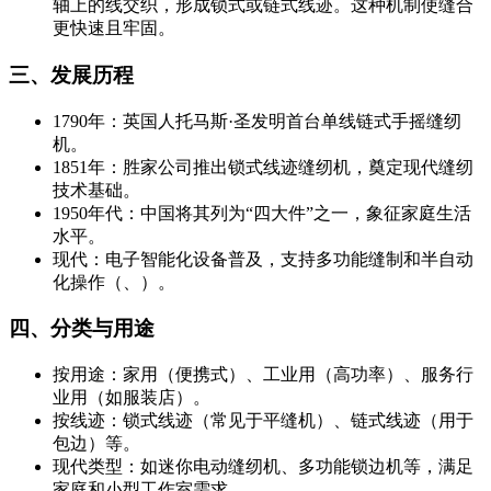
轴上的线交织，形成锁式或链式线迹。这种机制使缝合
更快速且牢固。
三、发展历程
1790年：英国人托马斯·圣发明首台单线链式手摇缝纫
机。
1851年：胜家公司推出锁式线迹缝纫机，奠定现代缝纫
技术基础。
1950年代：中国将其列为“四大件”之一，象征家庭生活
水平。
现代：电子智能化设备普及，支持多功能缝制和半自动
化操作（、）。
四、分类与用途
按用途：家用（便携式）、工业用（高功率）、服务行
业用（如服装店）。
按线迹：锁式线迹（常见于平缝机）、链式线迹（用于
包边）等。
现代类型：如迷你电动缝纫机、多功能锁边机等，满足
家庭和小型工作室需求。