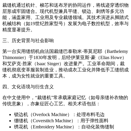
裁缝机通过机针、梭芯和送布牙的协同运作，将线迹穿透织物
层形成牢固缝合。现代机型兼具平缝、锁边、刺绣等多元功
能，涵盖家用、工业用及专业裁缝领域。其技术演进从脚踏式
机械结构（如19世纪胜家型号）发展为电子数控机型，效率与
精度显著提升。
三、历史背景与社会影响
第一台实用缝纫机由法国裁缝巴泰勒米·蒂莫尼耶（Barthelemy
Thimonnier）于1830年发明，后经伊莱亚斯·豪（Elias Howe）
和艾萨克·胜家（Isaac Singer）改进量产。工业革命期间，裁
缝机彻底变革服装制造业，推动成衣工业化并降低手工缝纫成
本，成为女性就业的重要工具。
四、文化语境与衍生含义
在中文使用中，“裁缝机”常承载家庭记忆（如母亲缝补衣物的
传统意象），亦象征匠心工艺。相关术语包括：
锁边机（Overlock Machine）：处理布料毛边
绷缝机（Coverstitch Machine）：用于弹性面料
绣花机（Embroidery Machine）：自动化装饰缝制