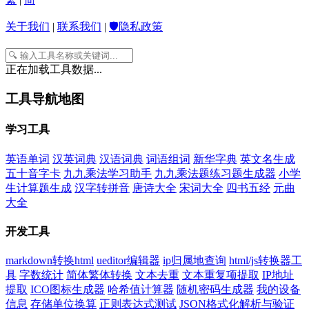
关于我们
|
联系我们
|
🛡️隐私政策
正在加载工具数据...
工具导航地图
学习工具
英语单词
汉英词典
汉语词典
词语组词
新华字典
英文名生成
五十音字卡
九九乘法学习助手
九九乘法题练习题生成器
小学
生计算题生成
汉字转拼音
唐诗大全
宋词大全
四书五经
元曲
大全
开发工具
markdown转换html
ueditor编辑器
ip归属地查询
html/js转换器工
具
字数统计
简体繁体转换
文本去重
文本重复项提取
IP地址
提取
ICO图标生成器
哈希值计算器
随机密码生成器
我的设备
信息
存储单位换算
正则表达式测试
JSON格式化解析与验证