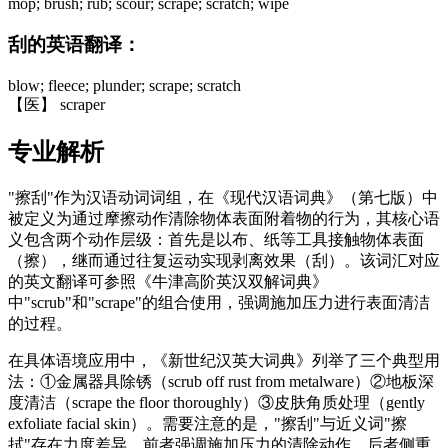
mop; brush; rub; scour; scrape; scratch; wipe
刮的英语翻译：
blow; fleece; plunder; scrape; scratch
【医】 scraper
专业解析
"擦刮"作为汉语动词词组，在《现代汉语词典》（第七版）中
被定义为通过摩擦动作清除物体表面附着物的行为，其核心语
义包含两个动作层级：首先是以布、纸等工具接触物体表面
（擦），继而通过往复运动实现剥离效果（刮）。该词汇对应
的英文翻译可参照《牛津高阶英汉双解词典》
中"scrub"和"scrape"的组合使用，强调施加压力进行表面清洁
的过程。
在具体语境应用中，《新世纪汉英大词典》列举了三个典型用
法：①金属器具除锈（scrub off rust from metalware）②地板深
度清洁（scrape the floor thoroughly）③皮肤角质处理（gently
exfoliate facial skin）。需要注意的是，"擦刮"与近义词"擦
拭"存在力度差异，前者强调施加压力的清除动作，后者侧重