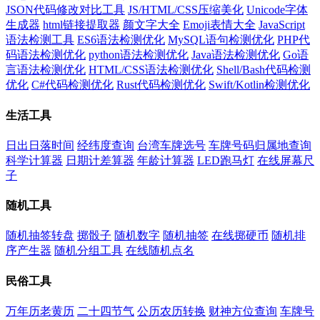
JSON代码修改对比工具
JS/HTML/CSS压缩美化
Unicode字体
生成器
html链接提取器
颜文字大全
Emoji表情大全
JavaScript
语法检测工具
ES6语法检测优化
MySQL语句检测优化
PHP代
码语法检测优化
python语法检测优化
Java语法检测优化
Go语
言语法检测优化
HTML/CSS语法检测优化
Shell/Bash代码检测
优化
C#代码检测优化
Rust代码检测优化
Swift/Kotlin检测优化
生活工具
日出日落时间
经纬度查询
台湾车牌选号
车牌号码归属地查询
科学计算器
日期计差算器
年龄计算器
LED跑马灯
在线屏幕尺
子
随机工具
随机抽签转盘
掷骰子
随机数字
随机抽签
在线掷硬币
随机排
序产生器
随机分组工具
在线随机点名
民俗工具
万年历老黄历
二十四节气
公历农历转换
财神方位查询
车牌号