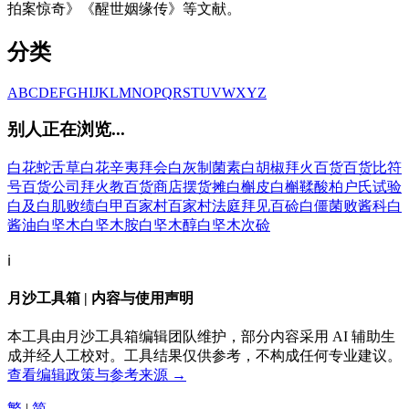
拍案惊奇》《醒世姻缘传》等文献。
分类
A
B
C
D
E
F
G
H
I
J
K
L
M
N
O
P
Q
R
S
T
U
V
W
X
Y
Z
别人正在浏览...
白花蛇舌草
白花辛夷
拜会
白灰制菌素
白胡椒
拜火
百货
百货比符
号
百货公司
拜火教
百货商店
摆货摊
白槲皮
白槲鞣酸
柏户氏试验
白及
白肌
败绩
白甲
百家村
百家村法庭
拜见
百硷
白僵菌
败酱科
白
酱油
白坚木
白坚木胺
白坚木醇
白坚木次硷
ℹ️
月沙工具箱 | 内容与使用声明
本工具由月沙工具箱编辑团队维护，部分内容采用 AI 辅助生
成并经人工校对。工具结果仅供参考，不构成任何专业建议。
查看编辑政策与参考来源 →
繁
|
简