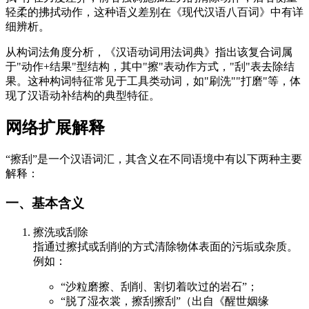
轻柔的拂拭动作，这种语义差别在《现代汉语八百词》中有详
细辨析。
从构词法角度分析，《汉语动词用法词典》指出该复合词属
于"动作+结果"型结构，其中"擦"表动作方式，"刮"表去除结
果。这种构词特征常见于工具类动词，如"刷洗""打磨"等，体
现了汉语动补结构的典型特征。
网络扩展解释
“擦刮”是一个汉语词汇，其含义在不同语境中有以下两种主要
解释：
一、基本含义
擦洗或刮除
指通过擦拭或刮削的方式清除物体表面的污垢或杂质。
例如：
“沙粒磨擦、刮削、割切着吹过的岩石”；
“脱了湿衣裳，擦刮擦刮”（出自《醒世姻缘