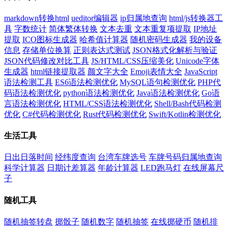
markdown转换html
ueditor编辑器
ip归属地查询
html/js转换器工
具
字数统计
简体繁体转换
文本去重
文本重复项提取
IP地址
提取
ICO图标生成器
哈希值计算器
随机密码生成器
我的设备
信息
存储单位换算
正则表达式测试
JSON格式化解析与验证
JSON代码修改对比工具
JS/HTML/CSS压缩美化
Unicode字体
生成器
html链接提取器
颜文字大全
Emoji表情大全
JavaScript
语法检测工具
ES6语法检测优化
MySQL语句检测优化
PHP代
码语法检测优化
python语法检测优化
Java语法检测优化
Go语
言语法检测优化
HTML/CSS语法检测优化
Shell/Bash代码检测
优化
C#代码检测优化
Rust代码检测优化
Swift/Kotlin检测优化
生活工具
日出日落时间
经纬度查询
台湾车牌选号
车牌号码归属地查询
科学计算器
日期计差算器
年龄计算器
LED跑马灯
在线屏幕尺
子
随机工具
随机抽签转盘
掷骰子
随机数字
随机抽签
在线掷硬币
随机排