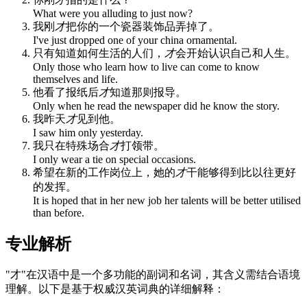
What were you alluding to just now?
我刚
才
把你的一个瓷器装饰品弄掉了。
I've just dropped one of your china ornamental.
只有知道如何生活的人们，
才
会开始认识自己和人生。
Only those who learn how to live can come to know
themselves and life.
他看了报纸后
才
知道那则报导。
Only when he read the newspaper did he know the story.
我昨天
才
见到他。
I saw him only yesterday.
我只在特殊场合
才
打领带。
I only wear a tie on special occasions.
希望在新的工作岗位上，她的
才
干能够得到比以往更好
的发挥。
It is hoped that in her new job her talents will be better utilised
than before.
专业解析
"才"在汉语中是一个多功能的副词和名词，其含义需结合语境
理解。以下是基于权威汉英词典的详细解释：