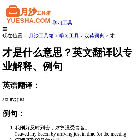
学习工具
☰
现在位置：
月沙工具箱
>
学习工具
>
汉英词典
>
才
才是什么意思？英文翻译以专
业解释、例句
英语翻译：
ability; just
例句：
我刚好及时到会，
才
算没受责备。
I saved my bacon by arriving just in time for the meeting.
你刚
才
指的是什么？