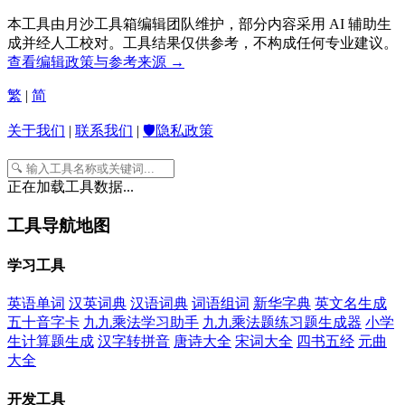
本工具由月沙工具箱编辑团队维护，部分内容采用 AI 辅助生
成并经人工校对。工具结果仅供参考，不构成任何专业建议。
查看编辑政策与参考来源 →
繁
|
简
关于我们
|
联系我们
|
🛡️隐私政策
正在加载工具数据...
工具导航地图
学习工具
英语单词
汉英词典
汉语词典
词语组词
新华字典
英文名生成
五十音字卡
九九乘法学习助手
九九乘法题练习题生成器
小学
生计算题生成
汉字转拼音
唐诗大全
宋词大全
四书五经
元曲
大全
开发工具