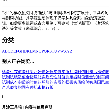
“才”的核心意义围绕“能力”与“时间/条件限定”展开，兼具名词
与副词功能。其字源生动体现了汉字从具象到抽象的演变逻
辑。如需更多组词或古文用例，可参考《世说新语》《梦溪笔
谈》等文献（来源综合、8、9）。
分类
A
B
C
D
E
F
G
H
I
J
K
L
M
N
O
P
Q
R
S
T
U
V
W
X
Y
Z
别人正在浏览...
适者生存
使者杖
失职
始值
始质
实值
实质
尸脂
时值
时滞
示指
螫肢
试制
试纸
适值
食指
噬脂
实质变性
时值测定器
时值测量
试制车间
试制成本
实质的
时值的
噬脂的
实质的损害
实质给付
实质国民生
产总额
食指固有伸肌
市执行长
ℹ️
月沙工具箱 | 内容与使用声明