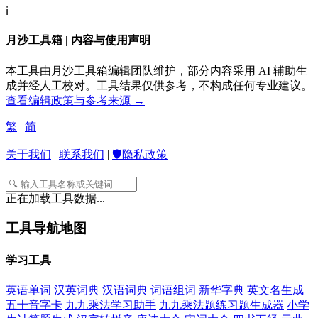
ℹ️
月沙工具箱 | 内容与使用声明
本工具由月沙工具箱编辑团队维护，部分内容采用 AI 辅助生
成并经人工校对。工具结果仅供参考，不构成任何专业建议。
查看编辑政策与参考来源 →
繁
|
简
关于我们
|
联系我们
|
🛡️隐私政策
正在加载工具数据...
工具导航地图
学习工具
英语单词
汉英词典
汉语词典
词语组词
新华字典
英文名生成
五十音字卡
九九乘法学习助手
九九乘法题练习题生成器
小学