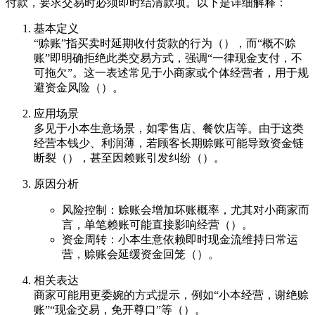
付款，要求交易时必须即时结清款项。以下是详细解释：
基本定义
“赊账”指买卖时延期收付货款的行为（），而“概不赊
账”即明确拒绝此类交易方式，强调“一律现金支付，不
可拖欠”。这一表述常见于小商家或个体经营者，用于规
避资金风险（）。
应用场景
多见于小本生意场景，如零售店、餐饮店等。由于这类
经营本钱少、利润薄，若顾客长期赊账可能导致资金链
断裂（），甚至因赖账引发纠纷（）。
原因分析
风险控制：赊账会增加坏账概率，尤其对小商家而
言，单笔赖账可能直接影响经营（）。
资金周转：小本生意依赖即时现金流维持日常运
营，赊账会延缓资金回笼（）。
相关表达
商家可能用更委婉的方式提示，例如“小本经营，谢绝赊
账”“现金交易，免开尊口”等（）。