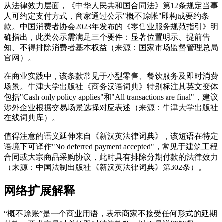
从法律效力层面，《中华人民共和国合同法》第12条规定当事
人可约定支付方式，商家通过公示"概不赊帐"即构成要约条
款。中国消费者协会2023年发布的《零售业服务规范指引》明
确指出，此类公示需满足三个要件：显著位置明示、提前告
知、不得排除消费者基本权益（来源：国家市场监督管理总局
官网）。
在商业实践中，该条款常见于小型零售、餐饮服务及即时消费
场景。牛津大学出版社《商务汉语词典》特别标注其英文变体
包括"Cash only policy applies"和"All transactions are final"，建议
涉外企业根据交易场景选择对应表述（来源：牛津大学出版社
在线词典库）。
值得注意的语义延伸来自《新汉英法律词典》，该短语在特定
语境下可译作"No deferred payment accepted"，常见于建筑工程
合同或大宗商品采购协议，此时具有排除分期付款的法律效力
（来源：中国法制出版社《新汉英法律词典》第302条）。
网络扩展解释
“概不赊账”是一个商业用语，表示商家不接受任何形式的延期