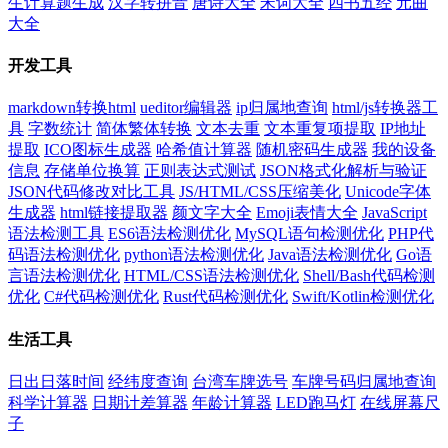
生计算题生成
汉字转拼音
唐诗大全
宋词大全
四书五经
元曲
大全
开发工具
markdown转换html
ueditor编辑器
ip归属地查询
html/js转换器工
具
字数统计
简体繁体转换
文本去重
文本重复项提取
IP地址
提取
ICO图标生成器
哈希值计算器
随机密码生成器
我的设备
信息
存储单位换算
正则表达式测试
JSON格式化解析与验证
JSON代码修改对比工具
JS/HTML/CSS压缩美化
Unicode字体
生成器
html链接提取器
颜文字大全
Emoji表情大全
JavaScript
语法检测工具
ES6语法检测优化
MySQL语句检测优化
PHP代
码语法检测优化
python语法检测优化
Java语法检测优化
Go语
言语法检测优化
HTML/CSS语法检测优化
Shell/Bash代码检测
优化
C#代码检测优化
Rust代码检测优化
Swift/Kotlin检测优化
生活工具
日出日落时间
经纬度查询
台湾车牌选号
车牌号码归属地查询
科学计算器
日期计差算器
年龄计算器
LED跑马灯
在线屏幕尺
子