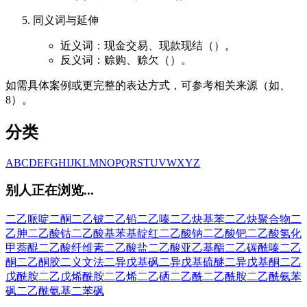
同义词与延伸
近义词：现金交易、现款现结（）。
反义词：赊购、赊欠（）。
如需具体案例或更完整的表达方式，可参考相关来源（如、
8）。
分类
A
B
C
D
E
F
G
H
I
J
K
L
M
N
O
P
Q
R
S
T
U
V
W
X
Y
Z
别人正在浏览...
二乙哌啶二酮
二乙铍
二乙铅
二乙嗪
二乙炔基苯
二乙炔聚合物
二
乙胂
二乙酸钴
二乙酸基苯基靛红
二乙酸钠
二乙酸钯
二乙酸氢化
甲萘醌
二乙酸纤维素
二乙酸盐
二乙酸亚乙基酯
二乙碳酰嗪
二乙
酮
二乙酮胶
二义文法
二异戊基砜
二异戊基硫醚
二异戊基酮
二乙
戊酰胺
二乙戊烯酰胺
二乙烯
二乙硒
二乙酰
二乙酰胺
二乙酰氨苯
砜
二乙酰氨基二苯砜