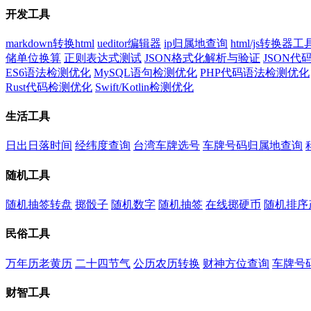
开发工具
markdown转换html
ueditor编辑器
ip归属地查询
html/js转换器工
储单位换算
正则表达式测试
JSON格式化解析与验证
JSON
ES6语法检测优化
MySQL语句检测优化
PHP代码语法检测优化
Rust代码检测优化
Swift/Kotlin检测优化
生活工具
日出日落时间
经纬度查询
台湾车牌选号
车牌号码归属地查询
随机工具
随机抽签转盘
掷骰子
随机数字
随机抽签
在线掷硬币
随机排序
民俗工具
万年历老黄历
二十四节气
公历农历转换
财神方位查询
车牌号
财智工具