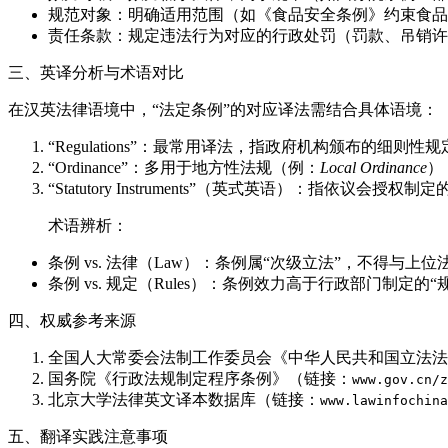
规范对象：明确适用范围（如《食品安全条例》约束食品
责任条款：规定违法行为对应的行政处罚（罚款、吊销许
三、英译分析与术语对比
在汉英法律语境中，“法定条例”的对应译法需结合具体语境：
“Regulations”：最常用译法，指政府机构颁布的细则性
“Ordinance”：多用于地方性法规（例：
Local Ordinance
）
“Statutory Instruments”（英式英语）：指依议会授权
术语辨析：
条例 vs. 法律（Law）：条例属“次级立法”，不得与上位
条例 vs. 规定（Rules）：条例效力高于行政部门制定的“规
四、权威参考来源
全国人大常委会法制工作委员会《中华人民共和国立法法
国务院《行政法规制定程序条例》（链接：
www.gov.cn/z
北京大学法律英文译本数据库（链接：
www.lawinfochina
五、翻译实践注意事项