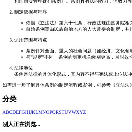
和国治安管理处罚条例》。条例具有法的效力，但效力等
制定依据与程序
依据《立法法》第六十七条，行政法规由国务院相
自治条例需由民族自治地方的人大常委会制定，并
适用范围与特点
条例针对全面、重大的社会问题（如经济、文化领
与“规定”不同，条例的制定机关级别更高，且时效
法律地位
条例是法律的具体化形式，其内容不得与宪法或上位法冲
如需进一步了解具体条例的制定流程或案例，可参考《立法法
分类
A
B
C
D
E
F
G
H
I
J
K
L
M
N
O
P
Q
R
S
T
U
V
W
X
Y
Z
别人正在浏览...