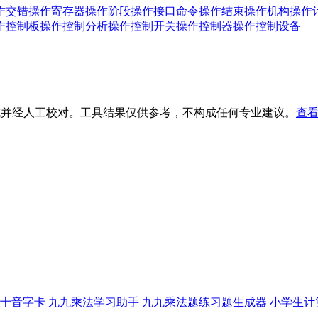
作交错
操作寄存器
操作阶段
操作接口命令
操作结束
操作机构
操作
作控制板
操作控制分析
操作控制开关
操作控制器
操作控制设备
生成并经人工校对。工具结果仅供参考，不构成任何专业建议。
查看
十音字卡
九九乘法学习助手
九九乘法题练习题生成器
小学生计