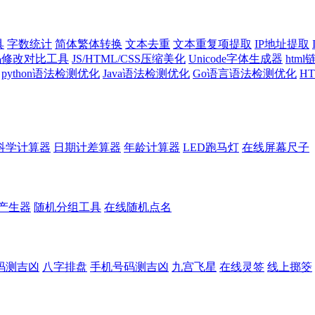
具
字数统计
简体繁体转换
文本去重
文本重复项提取
IP地址提取
代码修改对比工具
JS/HTML/CSS压缩美化
Unicode字体生成器
htm
python语法检测优化
Java语法检测优化
Go语言语法检测优化
H
科学计算器
日期计差算器
年龄计算器
LED跑马灯
在线屏幕尺子
产生器
随机分组工具
在线随机点名
码测吉凶
八字排盘
手机号码测吉凶
九宫飞星
在线灵签
线上掷筊