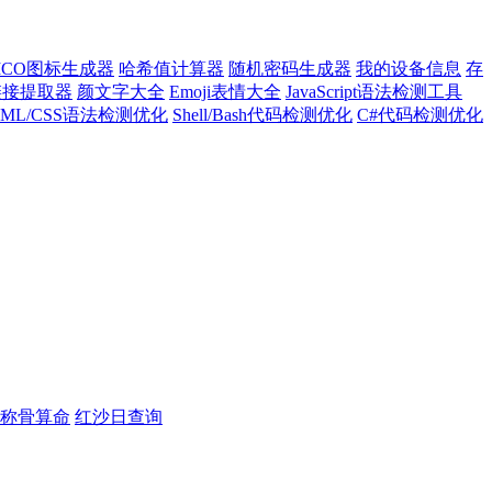
ICO图标生成器
哈希值计算器
随机密码生成器
我的设备信息
存
l链接提取器
颜文字大全
Emoji表情大全
JavaScript语法检测工具
TML/CSS语法检测优化
Shell/Bash代码检测优化
C#代码检测优化
称骨算命
红沙日查询