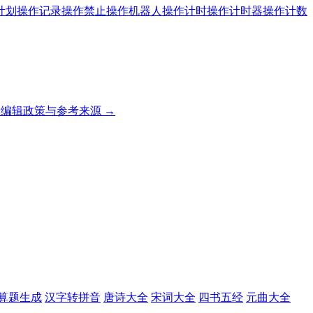
计划
操作记录
操作禁止
操作机器人
操作计时
操作计时器
操作计数
编辑政策与参考来源 →
算题生成
汉字转拼音
唐诗大全
宋词大全
四书五经
元曲大全