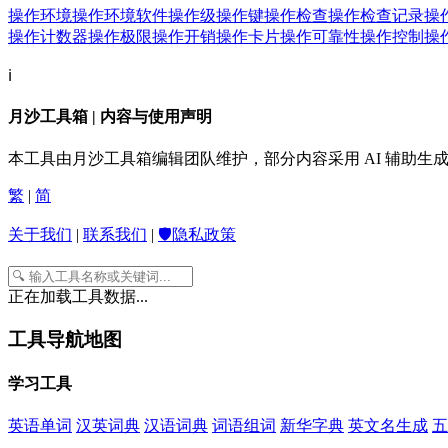
操作环境
操作环境软件
操作级
操作键
操作检查
操作检查记录
操
操作计数器
操作极限
操作开销
操作卡片
操作可靠性
操作控制
操
ℹ️
月沙工具箱 | 内容与使用声明
本工具由月沙工具箱编辑团队维护，部分内容采用 AI 辅助
繁
|
简
关于我们
|
联系我们
|
🛡️隐私政策
正在加载工具数据...
工具导航地图
学习工具
英语单词
汉英词典
汉语词典
词语组词
新华字典
英文名生成
五