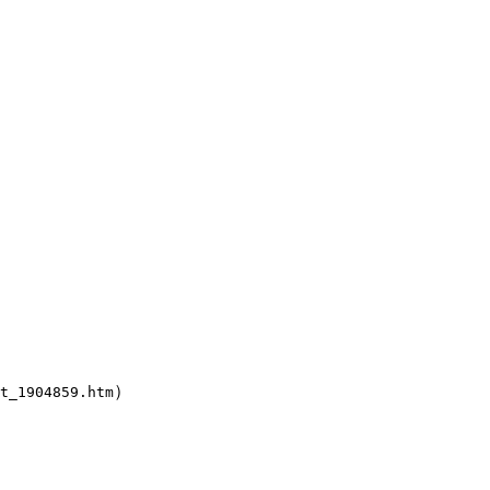
）
t_1904859.htm