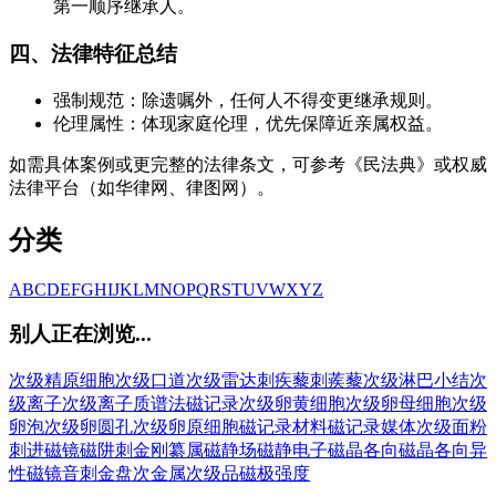
第一顺序继承人。
四、法律特征总结
强制规范：除遗嘱外，任何人不得变更继承规则。
伦理属性：体现家庭伦理，优先保障近亲属权益。
如需具体案例或更完整的法律条文，可参考《民法典》或权威
法律平台（如华律网、律图网）。
分类
A
B
C
D
E
F
G
H
I
J
K
L
M
N
O
P
Q
R
S
T
U
V
W
X
Y
Z
别人正在浏览...
次级精原细胞
次级口道
次级雷达
刺疾藜
刺蒺藜
次级淋巴小结
次
级离子
次级离子质谱法
磁记录
次级卵黄细胞
次级卵母细胞
次级
卵泡
次级卵圆孔
次级卵原细胞
磁记录材料
磁记录媒体
次级面粉
刺进
磁镜
磁阱
刺金刚纂属
磁静场
磁静电子
磁晶各向
磁晶各向异
性
磁镜音
刺金盘
次金属
次级品
磁极强度