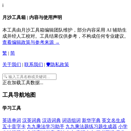
ℹ️
月沙工具箱 | 内容与使用声明
本工具由月沙工具箱编辑团队维护，部分内容采用 AI 辅助生
成并经人工校对。工具结果仅供参考，不构成任何专业建议。
查看编辑政策与参考来源 →
繁
|
简
关于我们
|
联系我们
|
🛡️隐私政策
正在加载工具数据...
工具导航地图
学习工具
英语单词
汉英词典
汉语词典
词语组词
新华字典
英文名生成
五十音字卡
九九乘法学习助手
九九乘法题练习题生成器
小学