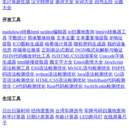
生计算题生成
汉字转拼音
唐诗大全
宋词大全
四书五经
元曲
大全
开发工具
markdown转换html
ueditor编辑器
ip归属地查询
html/js转换器工
具
字数统计
简体繁体转换
文本去重
文本重复项提取
IP地址
提取
ICO图标生成器
哈希值计算器
随机密码生成器
我的设备
信息
存储单位换算
正则表达式测试
JSON格式化解析与验证
JSON代码修改对比工具
JS/HTML/CSS压缩美化
Unicode字体
生成器
html链接提取器
颜文字大全
Emoji表情大全
JavaScript
语法检测工具
ES6语法检测优化
MySQL语句检测优化
PHP代
码语法检测优化
python语法检测优化
Java语法检测优化
Go语
言语法检测优化
HTML/CSS语法检测优化
Shell/Bash代码检测
优化
C#代码检测优化
Rust代码检测优化
Swift/Kotlin检测优化
生活工具
日出日落时间
经纬度查询
台湾车牌选号
车牌号码归属地查询
科学计算器
日期计差算器
年龄计算器
LED跑马灯
在线屏幕尺
子