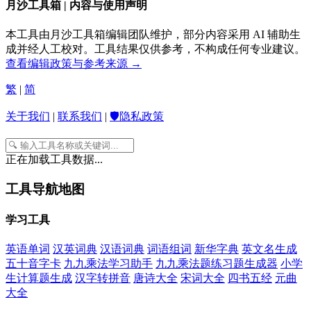
月沙工具箱 | 内容与使用声明
本工具由月沙工具箱编辑团队维护，部分内容采用 AI 辅助生
成并经人工校对。工具结果仅供参考，不构成任何专业建议。
查看编辑政策与参考来源 →
繁
|
简
关于我们
|
联系我们
|
🛡️隐私政策
正在加载工具数据...
工具导航地图
学习工具
英语单词
汉英词典
汉语词典
词语组词
新华字典
英文名生成
五十音字卡
九九乘法学习助手
九九乘法题练习题生成器
小学
生计算题生成
汉字转拼音
唐诗大全
宋词大全
四书五经
元曲
大全