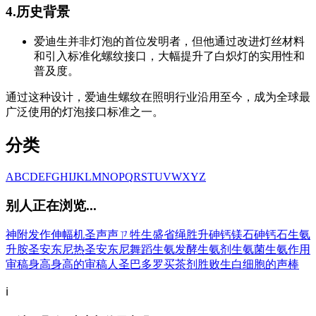
4.历史背景
爱迪生并非灯泡的首位发明者，但他通过改进灯丝材料
和引入标准化螺纹接口，大幅提升了白炽灯的实用性和
普及度。
通过这种设计，爱迪生螺纹在照明行业沿用至今，成为全球最
广泛使用的灯泡接口标准之一。
分类
A
B
C
D
E
F
G
H
I
J
K
L
M
N
O
P
Q
R
S
T
U
V
W
X
Y
Z
别人正在浏览...
神附发作
伸幅机
圣
声
声ㄗ
牲
生
盛
省
绳
胜
升
砷钙镁石
砷钙石
生氨
升胺
圣安东尼热
圣安东尼舞蹈
生氨发酵
生氨剂
生氨菌
生氨作用
审稿
身高
身高的
审稿人
圣巴多罗买茶剂
胜败
生白细胞的
声棒
ℹ️