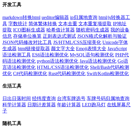
开发工具
markdown转换html
ueditor编辑器
ip归属地查询
html/js转换器工
具
字数统计
简体繁体转换
文本去重
文本重复项提取
IP地址
提取
ICO图标生成器
哈希值计算器
随机密码生成器
我的设备
信息
存储单位换算
正则表达式测试
JSON格式化解析与验证
JSON代码修改对比工具
JS/HTML/CSS压缩美化
Unicode字体
生成器
html链接提取器
颜文字大全
Emoji表情大全
JavaScript
语法检测工具
ES6语法检测优化
MySQL语句检测优化
PHP代
码语法检测优化
python语法检测优化
Java语法检测优化
Go语
言语法检测优化
HTML/CSS语法检测优化
Shell/Bash代码检测
优化
C#代码检测优化
Rust代码检测优化
Swift/Kotlin检测优化
生活工具
日出日落时间
经纬度查询
台湾车牌选号
车牌号码归属地查询
科学计算器
日期计差算器
年龄计算器
LED跑马灯
在线屏幕尺
子
随机工具