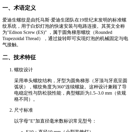
一、术语定义
爱迪生螺纹是由托马斯·爱迪生团队在19世纪末发明的标准螺
纹系统，用于白炽灯泡的快速安装与电路连接。其英文全称
为"Edison Screw (ES)" ，属于圆角梯形螺纹（Rounded
Trapezoidal Thread），通过旋转即可实现灯泡的机械固定与电
气接触。
二、技术特征
螺纹设计
采用单头螺纹结构，牙型为圆角梯形（牙顶与牙底呈圆
弧状），螺纹角度为360°连续螺旋。这种设计兼顾了导
电稳定性与防松脱性能，典型螺距为1.5–3.0 mm（依规
格不同）。
尺寸标准
以字母"E"加直径毫米数标识常见型号：
E10：直径10 mm（小型装饰灯）