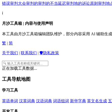
错误
审判大会
审判的
审判的不当延迟
审判地的诉讼原则
审判地
ℹ️
月沙工具箱 | 内容与使用声明
本工具由月沙工具箱编辑团队维护，部分内容采用 AI 辅助
繁
|
简
关于我们
|
联系我们
|
🛡️隐私政策
正在加载工具数据...
工具导航地图
学习工具
英语单词
汉英词典
汉语词典
词语组词
新华字典
英文名生成
五
开发工具