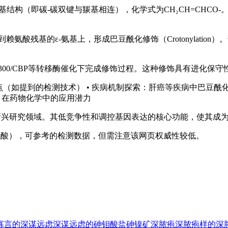
和羰基结构（即碳-碳双键与羰基相连），化学式为CH₂CH=CH
赖氨酸残基的ε-氨基上，形成巴豆酰化修饰（Crotonylati
供体，在p300/CBP等转移酶催化下完成修饰过程。这种修饰具有进
位点（如提到的检测技术） • 疾病机制探索：肝癌等疾病中巴豆酰
3-0）在药物化学中的应用潜力
文献，属于新兴研究领域。其低竞争性和调控基因表达的核心功能，使
基赖氨酸），可参考的检测数据，但需注意该网页权威性较低。
寡言的
深谋远虑
深谋远虑的
砷钼酸盐
砷镍矿
深脓疱
深脓疱样的
深