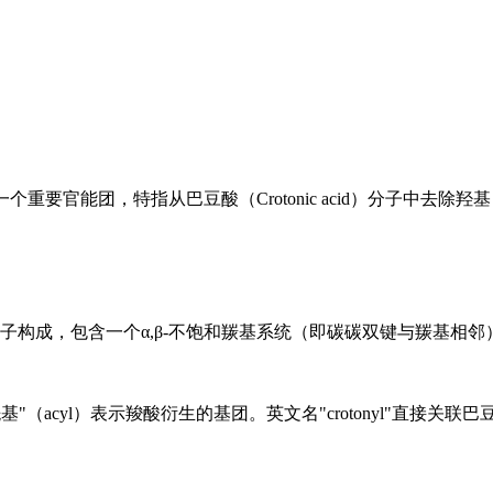
中的一个重要官能团，特指从巴豆酸（Crotonic acid）分子中
，由4个碳原子构成，包含一个α,β-不饱和羰基系统（即碳碳双键与羰
"（acyl）表示羧酸衍生的基团。英文名"crotonyl"直接关联巴豆酸（c