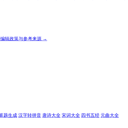
编辑政策与参考来源 →
算题生成
汉字转拼音
唐诗大全
宋词大全
四书五经
元曲大全