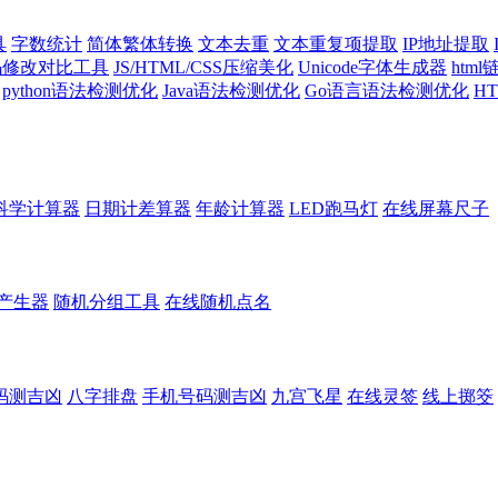
具
字数统计
简体繁体转换
文本去重
文本重复项提取
IP地址提取
代码修改对比工具
JS/HTML/CSS压缩美化
Unicode字体生成器
htm
python语法检测优化
Java语法检测优化
Go语言语法检测优化
H
科学计算器
日期计差算器
年龄计算器
LED跑马灯
在线屏幕尺子
产生器
随机分组工具
在线随机点名
码测吉凶
八字排盘
手机号码测吉凶
九宫飞星
在线灵签
线上掷筊