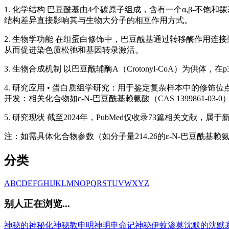
1. 化学结构 巴豆酰基由4个碳原子组成，含有一个α,β-不饱
结构差异直接影响其与生物大分子的相互作用方式。
2. 生物学功能 在组蛋白修饰中，巴豆酰基通过转移酶作用连接到
从而促进染色质松弛和基因转录激活。
3. 生物合成机制 以巴豆酰辅酶A（Crotonyl-CoA）为
4. 研究应用 • 蛋白质组学研究：用于鉴定复杂样本中的修饰
开发：相关化合物如ε-N-巴豆酰基赖氨酸（CAS 1399861-0
5. 研究现状 截至2024年，PubMed仅收录73篇相关
注：如需具体化合物参数（如分子量214.26的ε-N-巴豆酰
分类
A
B
C
D
E
F
G
H
I
J
K
L
M
N
O
P
Q
R
S
T
U
V
W
X
Y
Z
别人正在浏览...
神秘的
神秘化
神秘教
申明
神明
申命记
神秘伊蚊
渗莫
沈默的
沈默