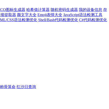
ICO图标生成器
哈希值计算器
随机密码生成器
我的设备信息
存
l链接提取器
颜文字大全
Emoji表情大全
JavaScript语法检测工具
TML/CSS语法检测优化
Shell/Bash代码检测优化
C#代码检测优化
称骨算命
红沙日查询