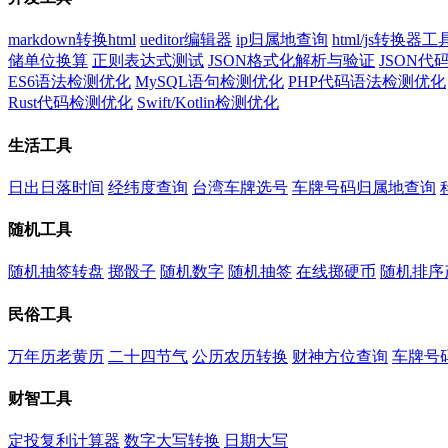
markdown转换html
ueditor编辑器
ip归属地查询
html/js转换器工
储单位换算
正则表达式测试
JSON格式化解析与验证
JSON
ES6语法检测优化
MySQL语句检测优化
PHP代码语法检测优化
Rust代码检测优化
Swift/Kotlin检测优化
生活工具
日出日落时间
经纬度查询
台湾车牌选号
车牌号码归属地查询
随机工具
随机抽签转盘
掷骰子
随机数字
随机抽签
在线掷硬币
随机排序
民俗工具
万年历老黄历
二十四节气
公历农历转换
财神方位查询
车牌号
财智工具
定投复利计算器
数字大写转换
日期大写