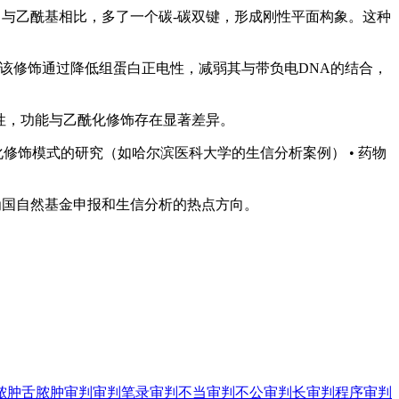
CO-。与乙酰基相比，多了一个碳-碳双键，形成刚性平面构象。这种
on）。该修饰通过降低组蛋白正电性，减弱其与带负电DNA的结合，
化保守性，功能与乙酰化修饰存在显著差异。
化修饰模式的研究（如哈尔滨医科大学的生信分析案例） • 药物
其成为国自然基金申报和生信分析的热点方向。
脓肿
舌脓肿
审判
审判笔录
审判不当
审判不公
审判长
审判程序
审判