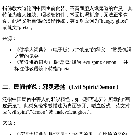
指佛教六道轮回中因生前贪婪、吝啬而堕入饿鬼道的亡灵。其
特征为腹大如鼓、咽喉细如针，常受饥渴折磨，无法正常饮
食。此释义源自佛经汉译传统，英文对应词为"hungry ghost"
或梵文"preta"。
来源：
《佛学大词典》（电子版）对"饿鬼"的释义："常受饥渴
之苦的鬼类"
《英汉佛教词典》将"恶鬼"译为"evil spirit; demon"，并
标注佛教语境下特指"preta"
二、民间传说：邪灵恶煞（Evil Spirit/Demon）
泛指中国民俗中害人的邪祟精怪，如《聊斋志异》所载的"画
皮恶鬼"。此类鬼怪常被描述为青面獠牙、嗜血凶残，英文对
应"evil spirit","demon" 或"malevolent ghost"。
来源：
《汉语大词典》释"恶鬼"："凶恶的鬼。亦比喻凶恶的