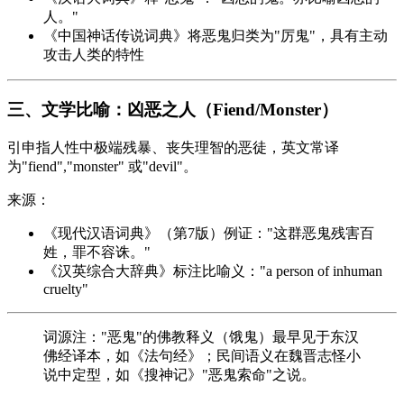
人。"
《中国神话传说词典》将恶鬼归类为"厉鬼"，具有主动
攻击人类的特性
三、文学比喻：凶恶之人（Fiend/Monster）
引申指人性中极端残暴、丧失理智的恶徒，英文常译
为"fiend","monster" 或"devil"。
来源：
《现代汉语词典》（第7版）例证："这群恶鬼残害百
姓，罪不容诛。"
《汉英综合大辞典》标注比喻义："a person of inhuman
cruelty"
词源注："恶鬼"的佛教释义（饿鬼）最早见于东汉
佛经译本，如《法句经》；民间语义在魏晋志怪小
说中定型，如《搜神记》"恶鬼索命"之说。