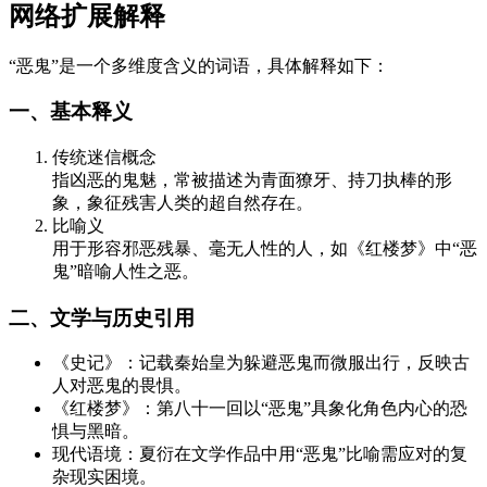
网络扩展解释
“恶鬼”是一个多维度含义的词语，具体解释如下：
一、基本释义
传统迷信概念
指凶恶的鬼魅，常被描述为青面獠牙、持刀执棒的形
象，象征残害人类的超自然存在。
比喻义
用于形容邪恶残暴、毫无人性的人，如《红楼梦》中“恶
鬼”暗喻人性之恶。
二、文学与历史引用
《史记》：记载秦始皇为躲避恶鬼而微服出行，反映古
人对恶鬼的畏惧。
《红楼梦》：第八十一回以“恶鬼”具象化角色内心的恐
惧与黑暗。
现代语境：夏衍在文学作品中用“恶鬼”比喻需应对的复
杂现实困境。