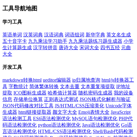
工具导航地图
学习工具
英语单词
汉英词典
汉语词典
词语组词
新华字典
英文名生成
五十音字卡
九九乘法学习助手
九九乘法题练习题生成器
小学
生计算题生成
汉字转拼音
唐诗大全
宋词大全
四书五经
元曲
大全
开发工具
markdown转换html
ueditor编辑器
ip归属地查询
html/js转换器工
具
字数统计
简体繁体转换
文本去重
文本重复项提取
IP地址
提取
ICO图标生成器
哈希值计算器
随机密码生成器
我的设备
信息
存储单位换算
正则表达式测试
JSON格式化解析与验证
JSON代码修改对比工具
JS/HTML/CSS压缩美化
Unicode字体
生成器
html链接提取器
颜文字大全
Emoji表情大全
JavaScript
语法检测工具
ES6语法检测优化
MySQL语句检测优化
PHP代
码语法检测优化
python语法检测优化
Java语法检测优化
Go语
言语法检测优化
HTML/CSS语法检测优化
Shell/Bash代码检测