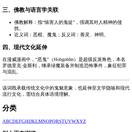
三、佛教与语言学关联
佛教解释：指“恼害人的鬼徒”，强调其对人精神的侵
扰。
近义词：恶棍、魔鬼；反义词：善灵、神明。
四、现代文化延伸
在漫威漫画中，“恶鬼”（Hobgoblin）是超级反派角色，本名
罗德里克·金斯利，继承绿魔装备并制造恐怖事件，象征犯罪
与混乱。
该词既承载传统文化中的鬼魅意象，也延伸至文学隐喻和现代
流行文化，需结合具体语境理解。
分类
A
B
C
D
E
F
G
H
I
J
K
L
M
N
O
P
Q
R
S
T
U
V
W
X
Y
Z