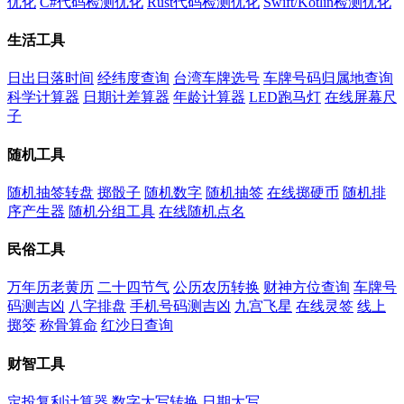
优化
C#代码检测优化
Rust代码检测优化
Swift/Kotlin检测优化
生活工具
日出日落时间
经纬度查询
台湾车牌选号
车牌号码归属地查询
科学计算器
日期计差算器
年龄计算器
LED跑马灯
在线屏幕尺
子
随机工具
随机抽签转盘
掷骰子
随机数字
随机抽签
在线掷硬币
随机排
序产生器
随机分组工具
在线随机点名
民俗工具
万年历老黄历
二十四节气
公历农历转换
财神方位查询
车牌号
码测吉凶
八字排盘
手机号码测吉凶
九宫飞星
在线灵签
线上
掷筊
称骨算命
红沙日查询
财智工具
定投复利计算器
数字大写转换
日期大写