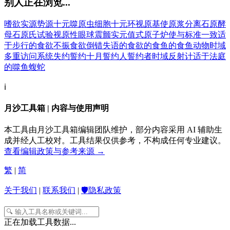
别人正在浏览...
嗜欲
实源
势源
十元
噬原虫细胞
十元环
视原基
使原浆分离
石原酵
母
石原氏试验
视原性眼球震颤
实元值
式原子炉
使与标准一致
适
于步行的
食欲不振
食欲倒错
失语的
食欲的
食鱼的
食鱼动物
时域
多重访问系统
失约
誓约
十月
誓约人
誓约者
时域反射计
适于法庭
的
噬鱼蝮蛇
ℹ️
月沙工具箱 | 内容与使用声明
本工具由月沙工具箱编辑团队维护，部分内容采用 AI 辅助生
成并经人工校对。工具结果仅供参考，不构成任何专业建议。
查看编辑政策与参考来源 →
繁
|
简
关于我们
|
联系我们
|
🛡️隐私政策
正在加载工具数据...