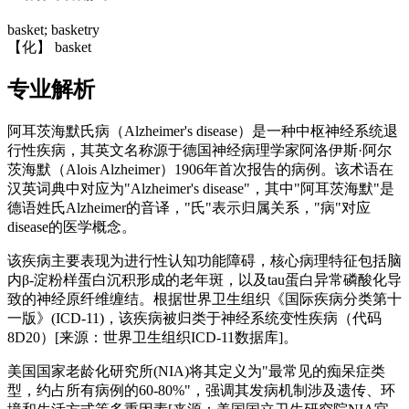
basket; basketry
【化】 basket
专业解析
阿耳茨海默氏病（Alzheimer's disease）是一种中枢神经系统退
行性疾病，其英文名称源于德国神经病理学家阿洛伊斯·阿尔
茨海默（Alois Alzheimer）1906年首次报告的病例。该术语在
汉英词典中对应为"Alzheimer's disease"，其中"阿耳茨海默"是
德语姓氏Alzheimer的音译，"氏"表示归属关系，"病"对应
disease的医学概念。
该疾病主要表现为进行性认知功能障碍，核心病理特征包括脑
内β-淀粉样蛋白沉积形成的老年斑，以及tau蛋白异常磷酸化导
致的神经原纤维缠结。根据世界卫生组织《国际疾病分类第十
一版》(ICD-11)，该疾病被归类于神经系统变性疾病（代码
8D20）[来源：世界卫生组织ICD-11数据库]。
美国国家老龄化研究所(NIA)将其定义为"最常见的痴呆症类
型，约占所有病例的60-80%"，强调其发病机制涉及遗传、环