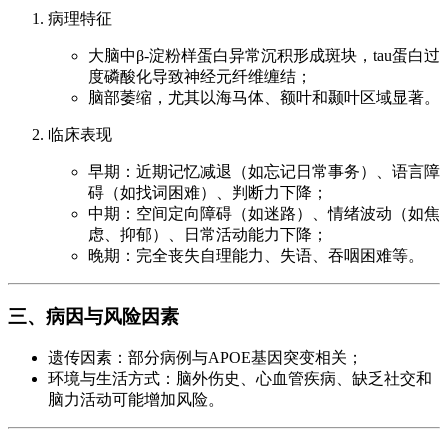
病理特征
大脑中β-淀粉样蛋白异常沉积形成斑块，tau蛋白过
度磷酸化导致神经元纤维缠结；
脑部萎缩，尤其以海马体、额叶和颞叶区域显著。
临床表现
早期：近期记忆减退（如忘记日常事务）、语言障
碍（如找词困难）、判断力下降；
中期：空间定向障碍（如迷路）、情绪波动（如焦
虑、抑郁）、日常活动能力下降；
晚期：完全丧失自理能力、失语、吞咽困难等。
三、病因与风险因素
遗传因素：部分病例与APOE基因突变相关；
环境与生活方式：脑外伤史、心血管疾病、缺乏社交和
脑力活动可能增加风险。