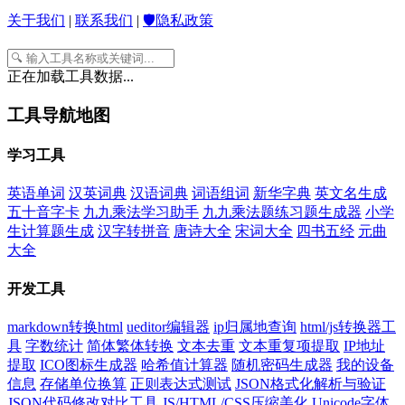
关于我们
|
联系我们
|
🛡️隐私政策
正在加载工具数据...
工具导航地图
学习工具
英语单词
汉英词典
汉语词典
词语组词
新华字典
英文名生成
五十音字卡
九九乘法学习助手
九九乘法题练习题生成器
小学
生计算题生成
汉字转拼音
唐诗大全
宋词大全
四书五经
元曲
大全
开发工具
markdown转换html
ueditor编辑器
ip归属地查询
html/js转换器工
具
字数统计
简体繁体转换
文本去重
文本重复项提取
IP地址
提取
ICO图标生成器
哈希值计算器
随机密码生成器
我的设备
信息
存储单位换算
正则表达式测试
JSON格式化解析与验证
JSON代码修改对比工具
JS/HTML/CSS压缩美化
Unicode字体