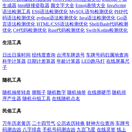
生成器
html链接提取器
颜文字大全
Emoji表情大全
JavaScript
语法检测工具
ES6语法检测优化
MySQL语句检测优化
PHP代
码语法检测优化
python语法检测优化
Java语法检测优化
Go语
言语法检测优化
HTML/CSS语法检测优化
Shell/Bash代码检测
优化
C#代码检测优化
Rust代码检测优化
Swift/Kotlin检测优化
生活工具
日出日落时间
经纬度查询
台湾车牌选号
车牌号码归属地查询
科学计算器
日期计差算器
年龄计算器
LED跑马灯
在线屏幕尺
子
随机工具
随机抽签转盘
掷骰子
随机数字
随机抽签
在线掷硬币
随机排
序产生器
随机分组工具
在线随机点名
民俗工具
万年历老黄历
二十四节气
公历农历转换
财神方位查询
车牌号
码测吉凶
八字排盘
手机号码测吉凶
九宫飞星
在线灵签
线上