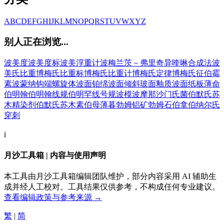
A
B
C
D
E
F
G
H
I
J
K
L
M
N
O
P
Q
R
S
T
U
V
W
X
Y
Z
别人正在浏览...
波美度
波美度标
波美浮重计
波梅兰茨－弗里奇异喹啉合成法
波
美氏比重
博梅氏比重标
博梅氏比重计
博梅氏定律
博梅氏征
伯霉
素
波蒙纳钩端螺旋体
波面
铂绵
波面倾斜
玻面釉质
波面纸板
薄命
伯明翰
伯明翰线规
伯明罕线号规
波模
波摩那沙门氏菌
伯默氏苏
木精染剂
伯默氏苏木素
伯母
薄暮
勃姆铝矿
勃姆石
伯拿
伯纳尔氏
穿刺
ℹ️
月沙工具箱 | 内容与使用声明
本工具由月沙工具箱编辑团队维护，部分内容采用 AI 辅助生
成并经人工校对。工具结果仅供参考，不构成任何专业建议。
查看编辑政策与参考来源 →
繁
|
简