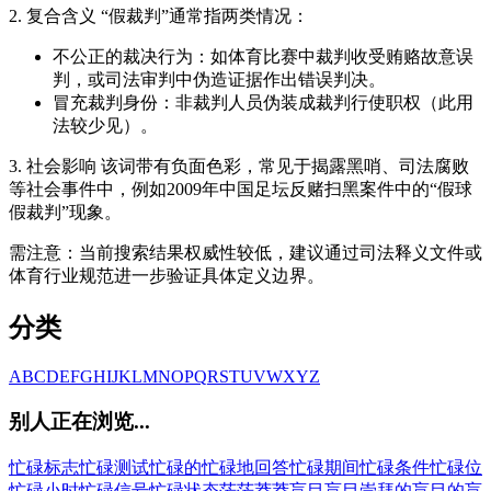
2. 复合含义 “假裁判”通常指两类情况：
不公正的裁决行为：如体育比赛中裁判收受贿赂故意误
判，或司法审判中伪造证据作出错误判决。
冒充裁判身份：非裁判人员伪装成裁判行使职权（此用
法较少见）。
3. 社会影响 该词带有负面色彩，常见于揭露黑哨、司法腐败
等社会事件中，例如2009年中国足坛反赌扫黑案件中的“假球
假裁判”现象。
需注意：当前搜索结果权威性较低，建议通过司法释义文件或
体育行业规范进一步验证具体定义边界。
分类
A
B
C
D
E
F
G
H
I
J
K
L
M
N
O
P
Q
R
S
T
U
V
W
X
Y
Z
别人正在浏览...
忙碌标志
忙碌测试
忙碌的
忙碌地回答
忙碌期间
忙碌条件
忙碌位
忙碌小时
忙碌信号
忙碌状态
茫茫
莽莽
盲目
盲目崇拜的
盲目的
盲