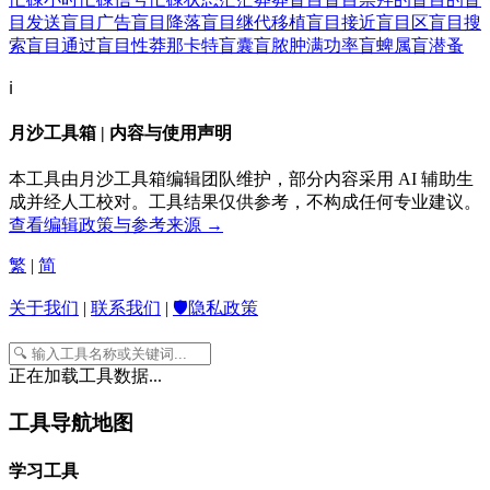
目发送
盲目广告
盲目降落
盲目继代移植
盲目接近
盲目区
盲目搜
索
盲目通过
盲目性
莽那卡特
盲囊
盲脓肿
满功率
盲蜱属
盲潜蚤
ℹ️
月沙工具箱 | 内容与使用声明
本工具由月沙工具箱编辑团队维护，部分内容采用 AI 辅助生
成并经人工校对。工具结果仅供参考，不构成任何专业建议。
查看编辑政策与参考来源 →
繁
|
简
关于我们
|
联系我们
|
🛡️隐私政策
正在加载工具数据...
工具导航地图
学习工具