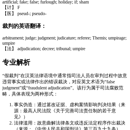
artificial; fake; false; furlough; holiday; if; sham
【计】 F
【医】 pseud-; pseudo-
裁判的英语翻译：
arbitrament; judge; judgment; judicature; referee; Themis; umpirage;
umpire
【法】 adjudication; decree; tribunal; umpire
专业解析
“假裁判”在汉英法律语境中通常指司法人员在审判过程中故意
违背事实或法律作出的错误裁决，对应英文术语为“false
judgment”或“fraudulent adjudication”。该行为属于司法腐败范
畴，具体表现为两种形式：
事实伪造：通过篡改证据、虚构案情影响判决结果（来
源：最高人民法院《关于完善司法责任制的若干意
见》）
法律滥用：故意曲解法律条文或违反法定程序作出裁决
（来源：《中华人民共和国刑法》第三百九十九条）