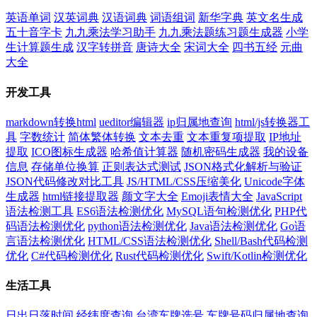
英语单词
汉英词典
汉语词典
词语组词
新华字典
英文名生成
五十音字卡
九九乘法学习助手
九九乘法题练习题生成器
小学
生计算题生成
汉字转拼音
唐诗大全
宋词大全
四书五经
元曲
大全
开发工具
markdown转换html
ueditor编辑器
ip归属地查询
html/js转换器工
具
字数统计
简体繁体转换
文本去重
文本重复项提取
IP地址
提取
ICO图标生成器
哈希值计算器
随机密码生成器
我的设备
信息
存储单位换算
正则表达式测试
JSON格式化解析与验证
JSON代码修改对比工具
JS/HTML/CSS压缩美化
Unicode字体
生成器
html链接提取器
颜文字大全
Emoji表情大全
JavaScript
语法检测工具
ES6语法检测优化
MySQL语句检测优化
PHP代
码语法检测优化
python语法检测优化
Java语法检测优化
Go语
言语法检测优化
HTML/CSS语法检测优化
Shell/Bash代码检测
优化
C#代码检测优化
Rust代码检测优化
Swift/Kotlin检测优化
生活工具
日出日落时间
经纬度查询
台湾车牌选号
车牌号码归属地查询