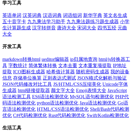
学习工具
英语单词
汉英词典
汉语词典
词语组词
新华字典
英文名生成
五十音字卡
九九乘法学习助手
九九乘法题练习题生成器
小学
生计算题生成
汉字转拼音
唐诗大全
宋词大全
四书五经
元曲
大全
开发工具
markdown转换html
ueditor编辑器
ip归属地查询
html/js转换器工
具
字数统计
简体繁体转换
文本去重
文本重复项提取
IP地址
提取
ICO图标生成器
哈希值计算器
随机密码生成器
我的设备
信息
存储单位换算
正则表达式测试
JSON格式化解析与验证
JSON代码修改对比工具
JS/HTML/CSS压缩美化
Unicode字体
生成器
html链接提取器
颜文字大全
Emoji表情大全
JavaScript
语法检测工具
ES6语法检测优化
MySQL语句检测优化
PHP代
码语法检测优化
python语法检测优化
Java语法检测优化
Go语
言语法检测优化
HTML/CSS语法检测优化
Shell/Bash代码检测
优化
C#代码检测优化
Rust代码检测优化
Swift/Kotlin检测优化
生活工具