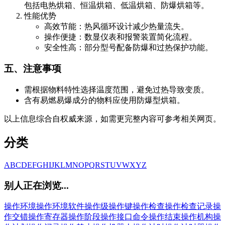
包括电热烘箱、恒温烘箱、低温烘箱、防爆烘箱等。
性能优势
高效节能：热风循环设计减少热量流失。
操作便捷：数显仪表和报警装置简化流程。
安全性高：部分型号配备防爆和过热保护功能。
五、注意事项
需根据物料特性选择温度范围，避免过热导致变质。
含有易燃易爆成分的物料应使用防爆型烘箱。
以上信息综合自权威来源，如需更完整内容可参考相关网页。
分类
A
B
C
D
E
F
G
H
I
J
K
L
M
N
O
P
Q
R
S
T
U
V
W
X
Y
Z
别人正在浏览...
操作环境
操作环境软件
操作级
操作键
操作检查
操作检查记录
操
作交错
操作寄存器
操作阶段
操作接口命令
操作结束
操作机构
操