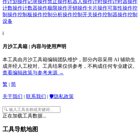
作计划
操作记录
操作禁止
操作机器人
操作计时
操作计时器
操作
计数
操作计数器
操作极限
操作开销
操作卡片
操作可靠性
操作控
制
操作控制板
操作控制分析
操作控制开关
操作控制器
操作控制
设备
ℹ️
月沙工具箱 | 内容与使用声明
本工具由月沙工具箱编辑团队维护，部分内容采用 AI 辅助生
成并经人工校对。工具结果仅供参考，不构成任何专业建议。
查看编辑政策与参考来源 →
繁
|
简
关于我们
|
联系我们
|
🛡️隐私政策
正在加载工具数据...
工具导航地图