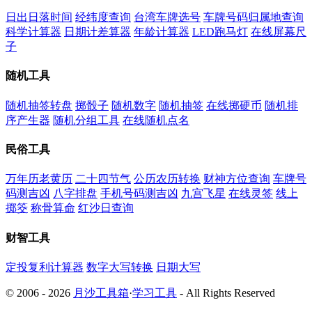
日出日落时间
经纬度查询
台湾车牌选号
车牌号码归属地查询
科学计算器
日期计差算器
年龄计算器
LED跑马灯
在线屏幕尺
子
随机工具
随机抽签转盘
掷骰子
随机数字
随机抽签
在线掷硬币
随机排
序产生器
随机分组工具
在线随机点名
民俗工具
万年历老黄历
二十四节气
公历农历转换
财神方位查询
车牌号
码测吉凶
八字排盘
手机号码测吉凶
九宫飞星
在线灵签
线上
掷筊
称骨算命
红沙日查询
财智工具
定投复利计算器
数字大写转换
日期大写
© 2006 - 2026
月沙工具箱
·
学习工具
- All Rights Reserved