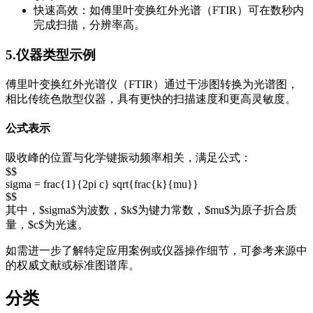
快速高效：如傅里叶变换红外光谱（FTIR）可在数秒内
完成扫描，分辨率高。
5.仪器类型示例
傅里叶变换红外光谱仪（FTIR）通过干涉图转换为光谱图，
相比传统色散型仪器，具有更快的扫描速度和更高灵敏度。
公式表示
吸收峰的位置与化学键振动频率相关，满足公式：
$$
sigma = frac{1}{2pi c} sqrt{frac{k}{mu}}
$$
其中，$sigma$为波数，$k$为键力常数，$mu$为原子折合质
量，$c$为光速。
如需进一步了解特定应用案例或仪器操作细节，可参考来源中
的权威文献或标准图谱库。
分类