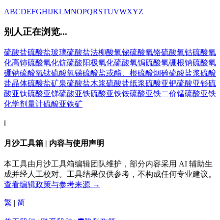
A
B
C
D
E
F
G
H
I
J
K
L
M
N
O
P
Q
R
S
T
U
V
W
X
Y
Z
别人正在浏览...
硫酸盐
硫酸盐玻璃
硫酸盐法
柳酸氧铋
硫酸氧铬
硫酸氧钴
硫酸氧
化高铈
硫酸氧化钪
硫酸阳极氧化
硫酸氧锔
硫酸氧硼根钠
硫酸氧
硼钠
硫酸氧钛
硫酸氧锑
硫酸盐或酯、根
硫酸烟硷
硫酸盐浆
硫酸
盐晶体
硫酸盐矿泉
硫酸盐木浆
硫酸盐纸浆
硫酸亚钯
硫酸亚钐
硫
酸亚钛
硫酸亚锑
硫酸亚铁
硫酸亚铁铵
硫酸亚铁二价锰
硫酸亚铁
化学剂量计
硫酸亚铁矿
ℹ️
月沙工具箱 | 内容与使用声明
本工具由月沙工具箱编辑团队维护，部分内容采用 AI 辅助生
成并经人工校对。工具结果仅供参考，不构成任何专业建议。
查看编辑政策与参考来源 →
繁
|
简