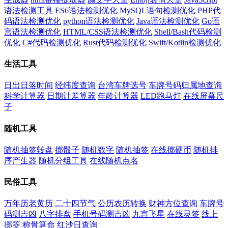
语法检测工具
ES6语法检测优化
MySQL语句检测优化
PHP代
码语法检测优化
python语法检测优化
Java语法检测优化
Go语
言语法检测优化
HTML/CSS语法检测优化
Shell/Bash代码检测
优化
C#代码检测优化
Rust代码检测优化
Swift/Kotlin检测优化
生活工具
日出日落时间
经纬度查询
台湾车牌选号
车牌号码归属地查询
科学计算器
日期计差算器
年龄计算器
LED跑马灯
在线屏幕尺
子
随机工具
随机抽签转盘
掷骰子
随机数字
随机抽签
在线掷硬币
随机排
序产生器
随机分组工具
在线随机点名
民俗工具
万年历老黄历
二十四节气
公历农历转换
财神方位查询
车牌号
码测吉凶
八字排盘
手机号码测吉凶
九宫飞星
在线灵签
线上
掷筊
称骨算命
红沙日查询