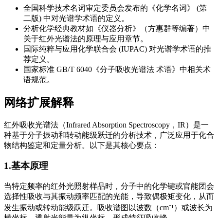
全国科学技术名词审定委员会发布的《化学名词》 (第
二版) 中对光谱学术语的定义。
分析化学经典教材如《仪器分析》（方惠群等编著）中
关于红外光谱法的原理与应用章节。
国际纯粹与应用化学联合会 (IUPAC) 对光谱学术语的推
荐定义。
国家标准 GB/T 6040《分子吸收光谱法 术语》中相关术
语规范。
网络扩展解释
红外吸收光谱法（Infrared Absorption Spectroscopy，IR）是一
种基于分子振动和转动能级跃迁的分析技术，广泛应用于化合
物结构鉴定和定量分析。以下是其核心要点：
1.基本原理
当特定频率的红外光照射样品时，分子中的化学键或官能团会
选择性吸收与其振动频率匹配的光能，导致偶极矩变化，从而
发生振动或转动能级跃迁。吸收谱图以波数（cm⁻¹）或波长为
横坐标，透射光能量为纵坐标，形成特征吸收峰。