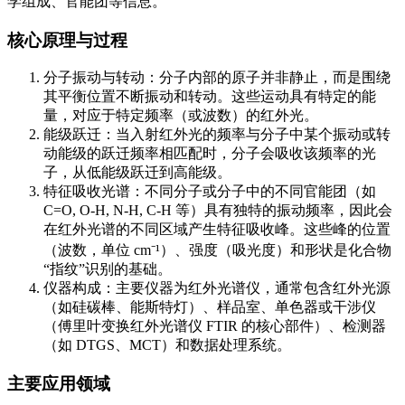
学组成、官能团等信息。
核心原理与过程
分子振动与转动：分子内部的原子并非静止，而是围绕
其平衡位置不断振动和转动。这些运动具有特定的能
量，对应于特定频率（或波数）的红外光。
能级跃迁：当入射红外光的频率与分子中某个振动或转
动能级的跃迁频率相匹配时，分子会吸收该频率的光
子，从低能级跃迁到高能级。
特征吸收光谱：不同分子或分子中的不同官能团（如
C=O, O-H, N-H, C-H 等）具有独特的振动频率，因此会
在红外光谱的不同区域产生特征吸收峰。这些峰的位置
（波数，单位 cm⁻¹）、强度（吸光度）和形状是化合物
“指纹”识别的基础。
仪器构成：主要仪器为红外光谱仪，通常包含红外光源
（如硅碳棒、能斯特灯）、样品室、单色器或干涉仪
（傅里叶变换红外光谱仪 FTIR 的核心部件）、检测器
（如 DTGS、MCT）和数据处理系统。
主要应用领域