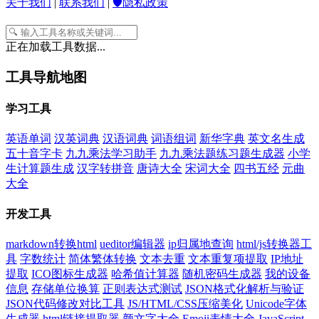
关于我们
|
联系我们
|
🛡️隐私政策
正在加载工具数据...
工具导航地图
学习工具
英语单词
汉英词典
汉语词典
词语组词
新华字典
英文名生成
五十音字卡
九九乘法学习助手
九九乘法题练习题生成器
小学
生计算题生成
汉字转拼音
唐诗大全
宋词大全
四书五经
元曲
大全
开发工具
markdown转换html
ueditor编辑器
ip归属地查询
html/js转换器工
具
字数统计
简体繁体转换
文本去重
文本重复项提取
IP地址
提取
ICO图标生成器
哈希值计算器
随机密码生成器
我的设备
信息
存储单位换算
正则表达式测试
JSON格式化解析与验证
JSON代码修改对比工具
JS/HTML/CSS压缩美化
Unicode字体
生成器
html链接提取器
颜文字大全
Emoji表情大全
JavaScript