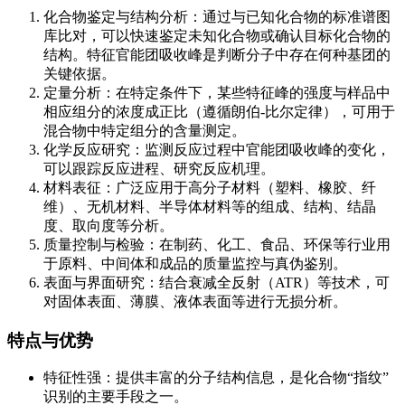
化合物鉴定与结构分析：通过与已知化合物的标准谱图
库比对，可以快速鉴定未知化合物或确认目标化合物的
结构。特征官能团吸收峰是判断分子中存在何种基团的
关键依据。
定量分析：在特定条件下，某些特征峰的强度与样品中
相应组分的浓度成正比（遵循朗伯-比尔定律），可用于
混合物中特定组分的含量测定。
化学反应研究：监测反应过程中官能团吸收峰的变化，
可以跟踪反应进程、研究反应机理。
材料表征：广泛应用于高分子材料（塑料、橡胶、纤
维）、无机材料、半导体材料等的组成、结构、结晶
度、取向度等分析。
质量控制与检验：在制药、化工、食品、环保等行业用
于原料、中间体和成品的质量监控与真伪鉴别。
表面与界面研究：结合衰减全反射（ATR）等技术，可
对固体表面、薄膜、液体表面等进行无损分析。
特点与优势
特征性强：提供丰富的分子结构信息，是化合物“指纹”
识别的主要手段之一。