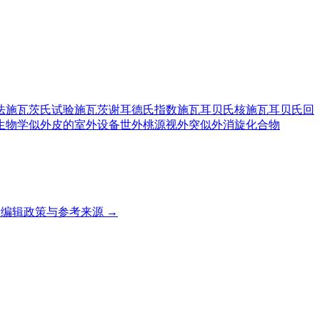
法
施瓦茨氏试验
施瓦茨谢耳德氏指数
施瓦耳贝氏核
施瓦耳贝氏回
生物学
似外皮的
室外设备
世外桃源
视外突
似外消旋化合物
编辑政策与参考来源 →