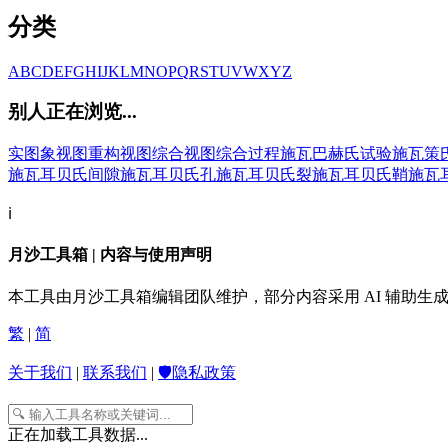
分类
A
B
C
D
E
F
G
H
I
J
K
L
M
N
O
P
Q
R
S
T
U
V
W
X
Y
Z
别人正在浏览...
实图象
视图重构
视图综合
视图综合过程
施瓦巴赫氏试验
施瓦策
施瓦耳贝氏间隙
施瓦耳贝氏孔
施瓦耳贝氏裂
施瓦耳贝氏鞘
施瓦
ℹ️
月沙工具箱 | 内容与使用声明
本工具由月沙工具箱编辑团队维护，部分内容采用 AI 辅助
繁
|
简
关于我们
|
联系我们
|
🛡️隐私政策
正在加载工具数据...