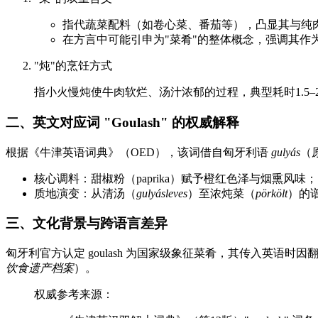
指代蔬菜配料（如卷心菜、番茄等），凸显其与纯
在方言中可能引申为"菜肴"的整体概念，强调其作
"炖"的烹饪方式
指小火慢炖使牛肉软烂、汤汁浓郁的过程，典型耗时1.5
二、英文对应词 "Goulash" 的权威解释
根据《牛津英语词典》（OED），该词借自匈牙利语
gulyás
（
核心调料：甜椒粉（paprika）赋予橙红色泽与烟熏风味；
质地演变：从清汤（
gulyásleves
）至浓炖菜（
pörkölt
）的
三、文化背景与跨语言差异
匈牙利官方认定 goulash 为国家级象征菜肴，其传入英语
饮食遗产档案
）。
权威参考来源：