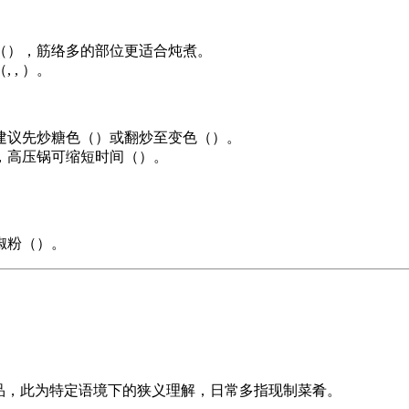
（），筋络多的部位更适合炖煮。
, ）。
建议先炒糖色（）或翻炒至变色（）。
，高压锅可缩短时间（）。
椒粉（）。
制品，此为特定语境下的狭义理解，日常多指现制菜肴。