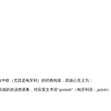
指一种源自中欧（尤其是匈牙利）的经典炖菜，其核心含义为：
浓汤类菜肴，对应英文术语"goulash"（匈牙利语：
gulyás
）