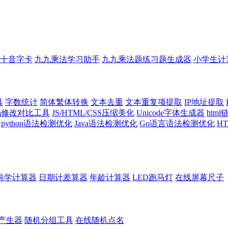
十音字卡
九九乘法学习助手
九九乘法题练习题生成器
小学生计
具
字数统计
简体繁体转换
文本去重
文本重复项提取
IP地址提取
代码修改对比工具
JS/HTML/CSS压缩美化
Unicode字体生成器
htm
python语法检测优化
Java语法检测优化
Go语言语法检测优化
H
科学计算器
日期计差算器
年龄计算器
LED跑马灯
在线屏幕尺子
产生器
随机分组工具
在线随机点名