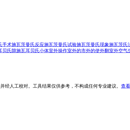
氏手术
施瓦茨曼氏反应
施瓦茨曼氏试验
施瓦茨曼氏现象
施瓦茨氏
耳贝氏隙
施瓦耳贝氏小体
室外操作
室外的
市外的
使外翻
室外空气
生成并经人工校对。工具结果仅供参考，不构成任何专业建议。
查看