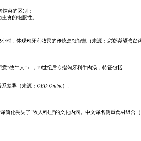
肉炖菜的区别；
为主食的饱腹性。
–2小时，体现匈牙利牧民的传统烹饪智慧（来源：
剑桥英语烹饪
原意"牧牛人"），19世纪后专指匈牙利牛肉汤，特征包括：
谱系差异（来源：
OED Online
）。
时因翻译简化丢失了"牧人料理"的文化内涵。中文译名侧重食材组