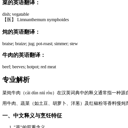
菜的英语翻译：
dish; vegatable
【医】 Limnanthemum nymphoides
炖的英语翻译：
braise; braize; jug; pot-roast; simmer; stew
牛肉的英语翻译：
beef; beeves; hotpot; red meat
专业解析
菜炖牛肉（cài dùn niú ròu）在汉英词典中的释义通常
用牛肉、蔬菜（如土豆、胡萝卜、洋葱）及红椒粉等香料慢炖而成的
一、中文释义与烹饪特征
"菜"的双重含义