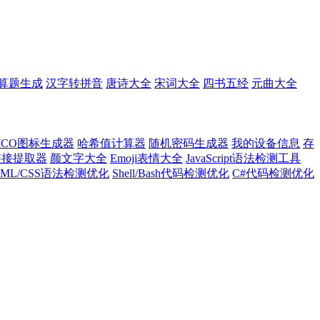
算题生成
汉字转拼音
唐诗大全
宋词大全
四书五经
元曲大全
ICO图标生成器
哈希值计算器
随机密码生成器
我的设备信息
存
l链接提取器
颜文字大全
Emoji表情大全
JavaScript语法检测工具
TML/CSS语法检测优化
Shell/Bash代码检测优化
C#代码检测优化