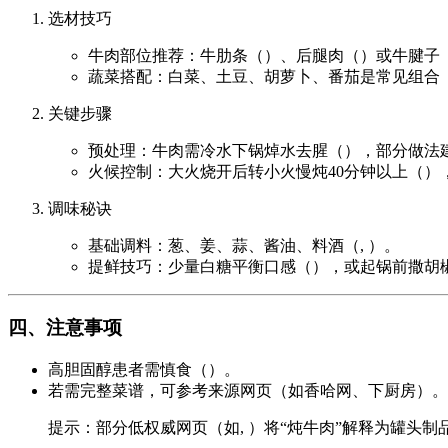
选材技巧
牛肉部位推荐：牛肋条（）、后腿肉（）或牛腱子
蔬菜搭配：白菜、土豆、胡萝卜、番茄是常见组合（, 
关键步骤
预处理：牛肉需冷水下锅焯水去腥（），部分做法
火候控制：大火烧开后转小火慢炖40分钟以上（）
调味秘诀
基础调料：葱、姜、蒜、酱油、料酒（, ）。
提鲜技巧：少量白糖平衡口感（），或起锅前撒胡
四、注意事项
高胆固醇患者需慎食（）。
若需完整菜谱，可参考来源网页（如香哈网、下厨房）。
提示：部分低权威网页（如, ）将“炖牛肉”解释为罐头