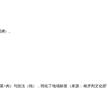
词典
）。
合（菜+肉）与技法（炖），弱化了地域标签（来源：
匈牙利文化部