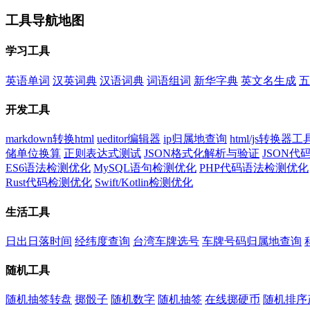
工具导航地图
学习工具
英语单词
汉英词典
汉语词典
词语组词
新华字典
英文名生成
五
开发工具
markdown转换html
ueditor编辑器
ip归属地查询
html/js转换器工
储单位换算
正则表达式测试
JSON格式化解析与验证
JSON
ES6语法检测优化
MySQL语句检测优化
PHP代码语法检测优化
Rust代码检测优化
Swift/Kotlin检测优化
生活工具
日出日落时间
经纬度查询
台湾车牌选号
车牌号码归属地查询
随机工具
随机抽签转盘
掷骰子
随机数字
随机抽签
在线掷硬币
随机排序