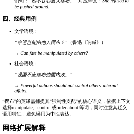
例句：
“她不甘心被人摆布。”
对应译文：
She refused to
be pushed around.
四、经典用例
文学语境：
“命运岂能由他人摆布？”
（鲁迅《呐喊》）
→
Can fate be manipulated by others?
社会语境：
“强国不应摆布他国内政。”
→
Powerful nations should not control others’ internal
affairs.
“摆布”的英译需捕捉其“强制性支配”的核心语义，依据上下文
选择manipulate、control 或order about 等词，同时注意其贬义
语用特征，避免误用为中性表达。
网络扩展解释