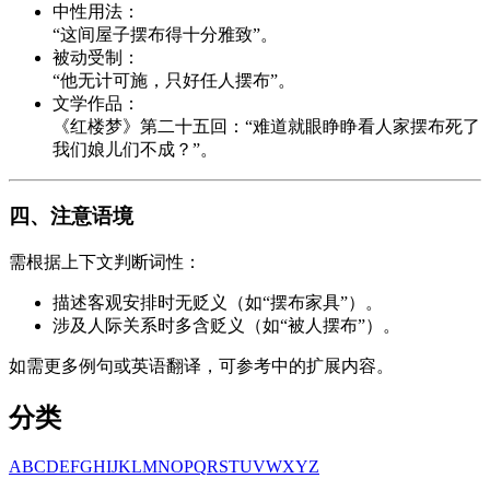
中性用法：
“这间屋子摆布得十分雅致”。
被动受制：
“他无计可施，只好任人摆布”。
文学作品：
《红楼梦》第二十五回：“难道就眼睁睁看人家摆布死了
我们娘儿们不成？”。
四、注意语境
需根据上下文判断词性：
描述客观安排时无贬义（如“摆布家具”）。
涉及人际关系时多含贬义（如“被人摆布”）。
如需更多例句或英语翻译，可参考中的扩展内容。
分类
A
B
C
D
E
F
G
H
I
J
K
L
M
N
O
P
Q
R
S
T
U
V
W
X
Y
Z