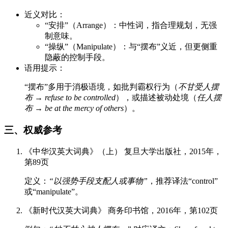
近义对比：
“安排”（Arrange）：中性词，指合理规划，无强
制意味。
“操纵”（Manipulate）：与“摆布”义近，但更侧重
隐蔽的控制手段。
语用提示：
“摆布”多用于消极语境，如批判霸权行为（
不甘受人摆
布
→
refuse to be controlled
），或描述被动处境（
任人摆
布
→
be at the mercy of others
）。
三、权威参考
《中华汉英大词典》（上） 复旦大学出版社，2015年，
第89页
定义：
“以强势手段支配人或事物”
，推荐译法“control”
或“manipulate”。
《新时代汉英大词典》 商务印书馆，2016年，第102页