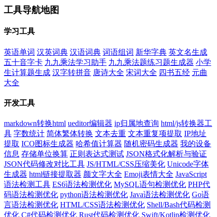
工具导航地图
学习工具
英语单词
汉英词典
汉语词典
词语组词
新华字典
英文名生成
五十音字卡
九九乘法学习助手
九九乘法题练习题生成器
小学
生计算题生成
汉字转拼音
唐诗大全
宋词大全
四书五经
元曲
大全
开发工具
markdown转换html
ueditor编辑器
ip归属地查询
html/js转换器工
具
字数统计
简体繁体转换
文本去重
文本重复项提取
IP地址
提取
ICO图标生成器
哈希值计算器
随机密码生成器
我的设备
信息
存储单位换算
正则表达式测试
JSON格式化解析与验证
JSON代码修改对比工具
JS/HTML/CSS压缩美化
Unicode字体
生成器
html链接提取器
颜文字大全
Emoji表情大全
JavaScript
语法检测工具
ES6语法检测优化
MySQL语句检测优化
PHP代
码语法检测优化
python语法检测优化
Java语法检测优化
Go语
言语法检测优化
HTML/CSS语法检测优化
Shell/Bash代码检测
优化
C#代码检测优化
Rust代码检测优化
Swift/Kotlin检测优化