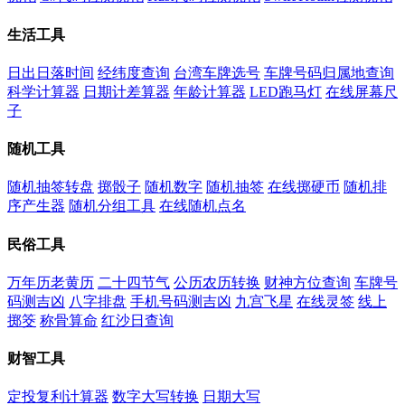
生活工具
日出日落时间
经纬度查询
台湾车牌选号
车牌号码归属地查询
科学计算器
日期计差算器
年龄计算器
LED跑马灯
在线屏幕尺
子
随机工具
随机抽签转盘
掷骰子
随机数字
随机抽签
在线掷硬币
随机排
序产生器
随机分组工具
在线随机点名
民俗工具
万年历老黄历
二十四节气
公历农历转换
财神方位查询
车牌号
码测吉凶
八字排盘
手机号码测吉凶
九宫飞星
在线灵签
线上
掷筊
称骨算命
红沙日查询
财智工具
定投复利计算器
数字大写转换
日期大写