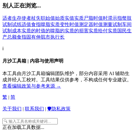
别人正在浏览...
适者生存
使者杖
失职
始值
始质
实值
实质
尸脂
时值
时滞
示指
螫肢
试制
试纸
适值
食指
噬脂
实质变性
时值测定器
时值测量
试制车间
试制成本
实质的
时值的
噬脂的
实质的损害
实质给付
实质国民生
产总额
食指固有伸肌
市执行长
ℹ️
月沙工具箱 | 内容与使用声明
本工具由月沙工具箱编辑团队维护，部分内容采用 AI 辅助生
成并经人工校对。工具结果仅供参考，不构成任何专业建议。
查看编辑政策与参考来源 →
繁
|
简
关于我们
|
联系我们
|
🛡️隐私政策
正在加载工具数据...