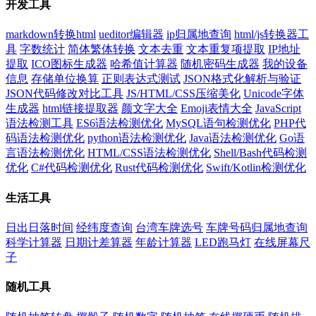
开发工具
markdown转换html
ueditor编辑器
ip归属地查询
html/js转换器工
具
字数统计
简体繁体转换
文本去重
文本重复项提取
IP地址
提取
ICO图标生成器
哈希值计算器
随机密码生成器
我的设备
信息
存储单位换算
正则表达式测试
JSON格式化解析与验证
JSON代码修改对比工具
JS/HTML/CSS压缩美化
Unicode字体
生成器
html链接提取器
颜文字大全
Emoji表情大全
JavaScript
语法检测工具
ES6语法检测优化
MySQL语句检测优化
PHP代
码语法检测优化
python语法检测优化
Java语法检测优化
Go语
言语法检测优化
HTML/CSS语法检测优化
Shell/Bash代码检测
优化
C#代码检测优化
Rust代码检测优化
Swift/Kotlin检测优化
生活工具
日出日落时间
经纬度查询
台湾车牌选号
车牌号码归属地查询
科学计算器
日期计差算器
年龄计算器
LED跑马灯
在线屏幕尺
子
随机工具