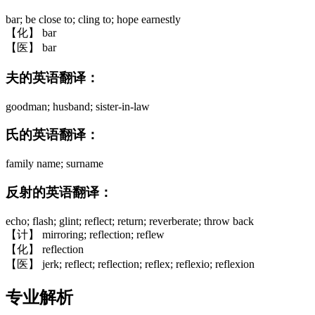
bar; be close to; cling to; hope earnestly
【化】 bar
【医】 bar
夫的英语翻译：
goodman; husband; sister-in-law
氏的英语翻译：
family name; surname
反射的英语翻译：
echo; flash; glint; reflect; return; reverberate; throw back
【计】 mirroring; reflection; reflew
【化】 reflection
【医】 jerk; reflect; reflection; reflex; reflexio; reflexion
专业解析