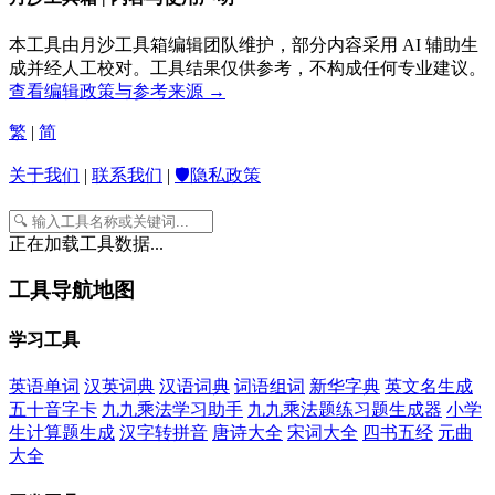
本工具由月沙工具箱编辑团队维护，部分内容采用 AI 辅助生
成并经人工校对。工具结果仅供参考，不构成任何专业建议。
查看编辑政策与参考来源 →
繁
|
简
关于我们
|
联系我们
|
🛡️隐私政策
正在加载工具数据...
工具导航地图
学习工具
英语单词
汉英词典
汉语词典
词语组词
新华字典
英文名生成
五十音字卡
九九乘法学习助手
九九乘法题练习题生成器
小学
生计算题生成
汉字转拼音
唐诗大全
宋词大全
四书五经
元曲
大全