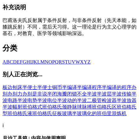
补充说明
巴甫洛夫氏反射属于条件反射，与非条件反射（先天本能，如
膝跳反射）不同，需后天习得。这一理论是行为主义心理学的
基石，对教育、医学等领域影响深远。
分类
A
B
C
D
E
F
G
H
I
J
K
L
M
N
O
P
Q
R
S
T
U
V
W
X
Y
Z
别人正在浏览...
板边刨床
半便士
半便士铜币
半编译
半编译程序
半编译的程序
办
别
办别力
办别是非说
半闭海
瓣闭锁不全
半波
半波层
半波传输
半
波电路
半波电势
半波电位
半波动的
半波二极管检波器
半波放器
半波幅射
班伯格式
班伯格氏颈静脉球脉搏
班伯格氏区
班伯格氏
型
班伯格氏液
班伯格氏征
板玻璃
半玻璃化的
班伯里混炼机
ℹ️
月沙工具箱 | 内容与使用声明