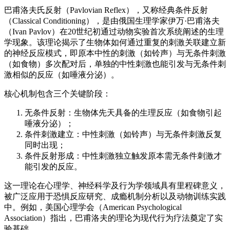
巴甫洛夫氏反射（Pavlovian Reflex），又称经典条件反射
（Classical Conditioning），是由俄国生理学家伊万·巴甫洛夫
（Ivan Pavlov）在20世纪初通过动物实验首次系统阐述的生理
学现象。该理论揭示了生物体如何通过重复的刺激关联建立新
的神经反应模式，即原本中性的刺激（如铃声）与无条件刺激
（如食物）多次配对后，单独的中性刺激也能引发与无条件刺
激相似的反应（如唾液分泌）。
核心机制包含三个关键阶段：
无条件反射：生物体先天具备的生理反应（如食物引起
唾液分泌）；
条件刺激建立：中性刺激（如铃声）与无条件刺激反复
同时出现；
条件反射形成：中性刺激独立触发原本需无条件刺激才
能引发的反应。
这一理论在心理学、神经科学及行为学领域具有里程碑意义，
被广泛应用于恐惧反应研究、成瘾机制分析以及动物训练实践
中。例如，美国心理学会（American Psychological
Association）指出，巴甫洛夫的理论为现代行为疗法奠定了实
验基础。