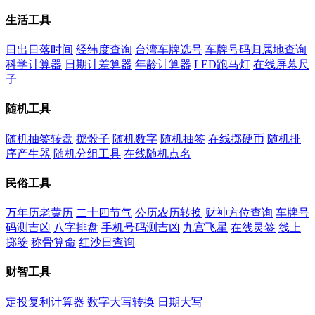
生活工具
日出日落时间
经纬度查询
台湾车牌选号
车牌号码归属地查询
科学计算器
日期计差算器
年龄计算器
LED跑马灯
在线屏幕尺
子
随机工具
随机抽签转盘
掷骰子
随机数字
随机抽签
在线掷硬币
随机排
序产生器
随机分组工具
在线随机点名
民俗工具
万年历老黄历
二十四节气
公历农历转换
财神方位查询
车牌号
码测吉凶
八字排盘
手机号码测吉凶
九宫飞星
在线灵签
线上
掷筊
称骨算命
红沙日查询
财智工具
定投复利计算器
数字大写转换
日期大写