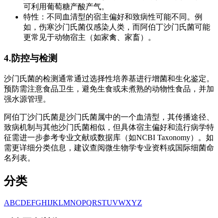
可利用葡萄糖产酸产气。
特性：不同血清型的宿主偏好和致病性可能不同。例
如，伤寒沙门氏菌仅感染人类，而阿伯丁沙门氏菌可能
更常见于动物宿主（如家禽、家畜）。
4.防控与检测
沙门氏菌的检测通常通过选择性培养基进行增菌和生化鉴定。
预防需注意食品卫生，避免生食或未煮熟的动物性食品，并加
强水源管理。
阿伯丁沙门氏菌是沙门氏菌属中的一个血清型，其传播途径、
致病机制与其他沙门氏菌相似，但具体宿主偏好和流行病学特
征需进一步参考专业文献或数据库（如NCBI Taxonomy）。如
需更详细分类信息，建议查阅微生物学专业资料或国际细菌命
名列表。
分类
A
B
C
D
E
F
G
H
I
J
K
L
M
N
O
P
Q
R
S
T
U
V
W
X
Y
Z