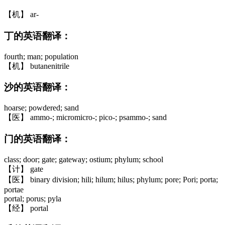
【机】 ar-
丁的英语翻译：
fourth; man; population
【机】 butanenitrile
沙的英语翻译：
hoarse; powdered; sand
【医】 ammo-; micromicro-; pico-; psammo-; sand
门的英语翻译：
class; door; gate; gateway; ostium; phylum; school
【计】 gate
【医】 binary division; hili; hilum; hilus; phylum; pore; Pori; porta;
portae
portal; porus; pyla
【经】 portal