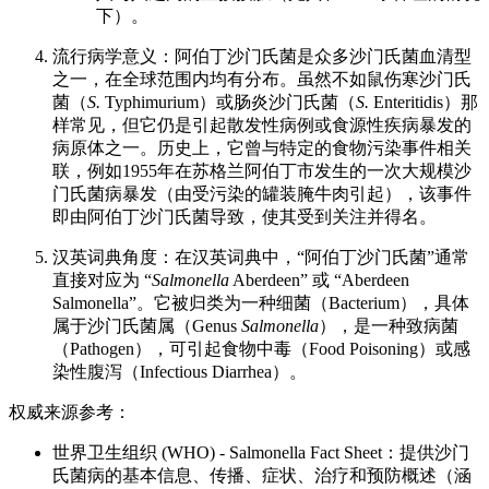
下）。
流行病学意义：阿伯丁沙门氏菌是众多沙门氏菌血清型
之一，在全球范围内均有分布。虽然不如鼠伤寒沙门氏
菌（
S.
Typhimurium）或肠炎沙门氏菌（
S.
Enteritidis）那
样常见，但它仍是引起散发性病例或食源性疾病暴发的
病原体之一。历史上，它曾与特定的食物污染事件相关
联，例如1955年在苏格兰阿伯丁市发生的一次大规模沙
门氏菌病暴发（由受污染的罐装腌牛肉引起），该事件
即由阿伯丁沙门氏菌导致，使其受到关注并得名。
汉英词典角度：在汉英词典中，“阿伯丁沙门氏菌”通常
直接对应为 “
Salmonella
Aberdeen” 或 “Aberdeen
Salmonella”。它被归类为一种细菌（Bacterium），具体
属于沙门氏菌属（Genus
Salmonella
），是一种致病菌
（Pathogen），可引起食物中毒（Food Poisoning）或感
染性腹泻（Infectious Diarrhea）。
权威来源参考：
世界卫生组织 (WHO) - Salmonella Fact Sheet：提供沙门
氏菌病的基本信息、传播、症状、治疗和预防概述（涵