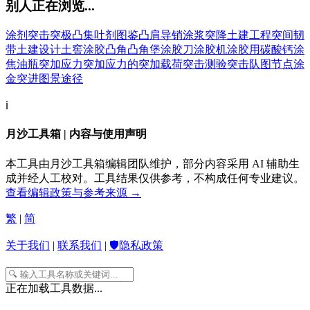
别人正在浏览...
涂剂
突击
突极
凸集
吐剂
图鉴
凸肩导销
涂浆
突降
土建工程
突间韧
带
土建设计
土窖
涂胶
凸角
凸角堡
涂胶刀
涂胶机
涂胶用碳酸钙
涂
焦油瓶
突加应力
突加应力的
突加载荷
突击测验
突击队
图节点
涂
金
突进
图景
途径
ℹ️
月沙工具箱 | 内容与使用声明
本工具由月沙工具箱编辑团队维护，部分内容采用 AI 辅助生
成并经人工校对。工具结果仅供参考，不构成任何专业建议。
查看编辑政策与参考来源 →
繁
|
简
关于我们
|
联系我们
|
🛡️隐私政策
正在加载工具数据...