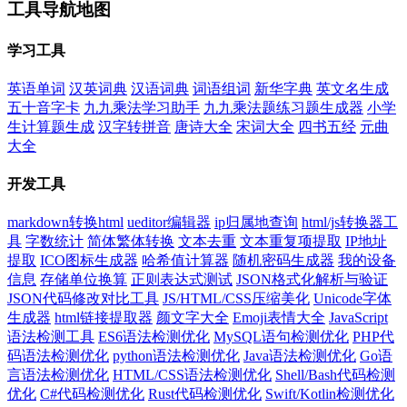
工具导航地图
学习工具
英语单词
汉英词典
汉语词典
词语组词
新华字典
英文名生成
五十音字卡
九九乘法学习助手
九九乘法题练习题生成器
小学
生计算题生成
汉字转拼音
唐诗大全
宋词大全
四书五经
元曲
大全
开发工具
markdown转换html
ueditor编辑器
ip归属地查询
html/js转换器工
具
字数统计
简体繁体转换
文本去重
文本重复项提取
IP地址
提取
ICO图标生成器
哈希值计算器
随机密码生成器
我的设备
信息
存储单位换算
正则表达式测试
JSON格式化解析与验证
JSON代码修改对比工具
JS/HTML/CSS压缩美化
Unicode字体
生成器
html链接提取器
颜文字大全
Emoji表情大全
JavaScript
语法检测工具
ES6语法检测优化
MySQL语句检测优化
PHP代
码语法检测优化
python语法检测优化
Java语法检测优化
Go语
言语法检测优化
HTML/CSS语法检测优化
Shell/Bash代码检测
优化
C#代码检测优化
Rust代码检测优化
Swift/Kotlin检测优化