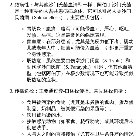
致病性：与其他沙门氏菌血清型一样，阿伯丁沙门氏菌
是一种重要的人畜共患病病原体。它可以引起人类沙门
氏菌病（Salmonellosis），主要症状包括：
胃肠炎：腹痛、腹泻（可能带血）、恶心、呕吐、
发热、头痛。这是最常见的临床表现。
菌血症：在部分患者，尤其是免疫力低下者、婴幼
儿或老年人中，细菌可能侵入血液，引起更严重的
全身性感染。
肠热症：虽然主要由伤寒沙门氏菌（
S.
Typhi）和
副伤寒沙门氏菌（
S.
Paratyphi）引起，但其他血清
型（包括阿伯丁）在极少数情况下也可能导致类似
肠热症的症状。
传播途径：主要通过粪-口途径传播。常见途径包括：
食用被污染的食物（尤其是未煮熟的禽肉、蛋及蛋
制品、奶制品、被粪便污染的果蔬等）。
饮用被污染的水。
接触感染动物（如家禽、爬行动物）或其环境后未
彻底洗手。
人与人之间的直接接触（尤其在卫生条件差的情况