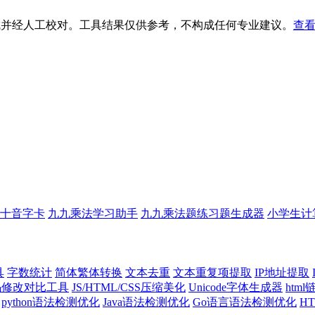
生成并经人工校对。工具结果仅供参考，不构成任何专业建议。
查看
十音字卡
九九乘法学习助手
九九乘法题练习题生成器
小学生计
具
字数统计
简体繁体转换
文本去重
文本重复项提取
IP地址提取
代码修改对比工具
JS/HTML/CSS压缩美化
Unicode字体生成器
htm
python语法检测优化
Java语法检测优化
Go语言语法检测优化
H