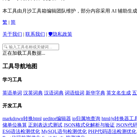
本工具由月沙工具箱编辑团队维护，部分内容采用 AI 辅助
繁
|
简
关于我们
|
联系我们
|
🛡️隐私政策
正在加载工具数据...
工具导航地图
学习工具
英语单词
汉英词典
汉语词典
词语组词
新华字典
英文名生成
五
开发工具
markdown转换html
ueditor编辑器
ip归属地查询
html/js转换器工
储单位换算
正则表达式测试
JSON格式化解析与验证
JSON
ES6语法检测优化
MySQL语句检测优化
PHP代码语法检测优化