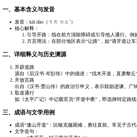
一、基本含义与发音
发音：kāi dào（ㄎㄞ ㄉㄠˋ）
核心解释：
引导开路：指在前方清除障碍或引导他人通行。例如
方言用法：在部分地区表示“让路”，如“请开道让车
二、详细释义与历史渊源
开辟道路
源自《后汉书·岑彭传》中的描述：“伐木开道，直袭黎丘
开放言路
出自《汉书·贾山传》的政治引申义，表示鼓励进谏、广纳
取道通行
如《太平广记》中记载官员“开道中衢”，即选择特定路线
三、成语与文学用例
成语“逢山开道”：比喻克服困难，勇往直前。常见于古代
文学造句：