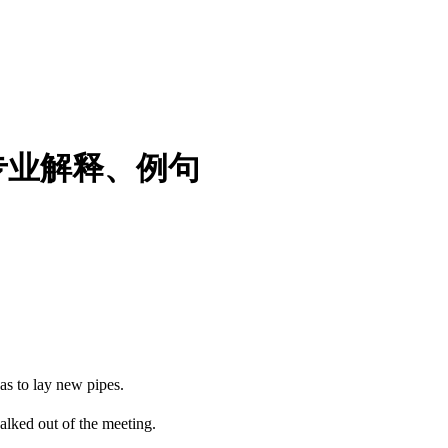
专业解释、例句
as to lay new pipes.
alked out of the meeting.