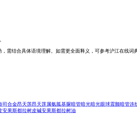
。
助，需结合具体语境理解。如需更全面释义，可参考沪江在线词
盎司合金
昂天莲
昂天莲属
氨胍基脲
暗管
暗光
暗光眼球震颤
暗管连
皮
安果斯都拉树皮碱
安果斯都拉树油