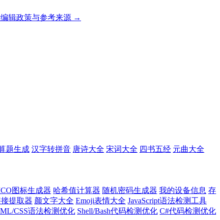
编辑政策与参考来源 →
算题生成
汉字转拼音
唐诗大全
宋词大全
四书五经
元曲大全
ICO图标生成器
哈希值计算器
随机密码生成器
我的设备信息
存
l链接提取器
颜文字大全
Emoji表情大全
JavaScript语法检测工具
TML/CSS语法检测优化
Shell/Bash代码检测优化
C#代码检测优化