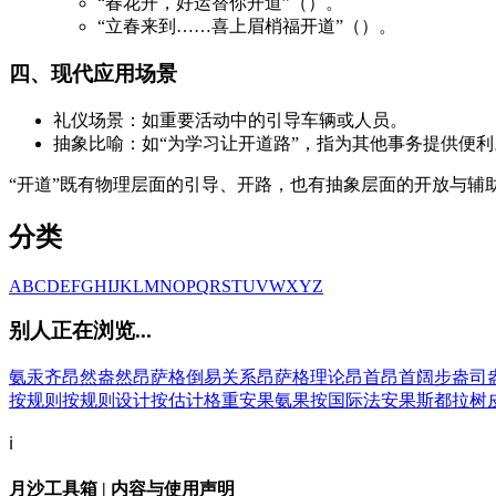
“春花开，好运替你开道”（）。
“立春来到……喜上眉梢福开道”（）。
四、现代应用场景
礼仪场景：如重要活动中的引导车辆或人员。
抽象比喻：如“为学习让开道路”，指为其他事务提供便利
“开道”既有物理层面的引导、开路，也有抽象层面的开放与辅
分类
A
B
C
D
E
F
G
H
I
J
K
L
M
N
O
P
Q
R
S
T
U
V
W
X
Y
Z
别人正在浏览...
氨汞齐
昂然
盎然
昂萨格倒易关系
昂萨格理论
昂首
昂首阔步
盎司
按规则
按规则设计
按估计格重
安果
氨果
按国际法
安果斯都拉树
ℹ️
月沙工具箱 | 内容与使用声明