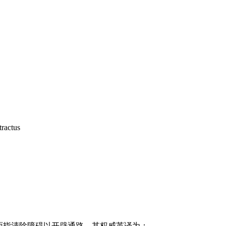
tractus
，字面指清除障碍以开辟通路。其权威英译为：