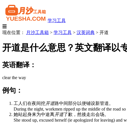
学习工具
☰
现在位置：
月沙工具箱
>
学习工具
>
汉英词典
>
开道
开道是什么意思？英文翻译以
英语翻译：
clear the way
例句：
工人们在夜间挖
开道
路中间部分以便铺设新管道。
During the night, workmen ripped up the middle of the road so 
她站起身来为中途离
开道
了歉，然後走出会场。
She stood up, excused herself (ie apologized for leaving) and w