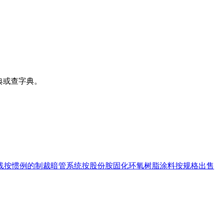
典或查字典。
线
按惯例的制裁
暗管系统
按股份
胺固化环氧树脂涂料
按规格出售