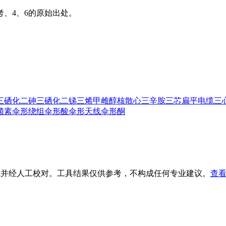
、4、6的原始出处。
三硒化二砷
三硒化二锑
三烯甲雌醇核
散心
三辛胺
三芯扁平电缆
三
菌素
伞形绕组
伞形酸
伞形天线
伞形酮
生成并经人工校对。工具结果仅供参考，不构成任何专业建议。
查看