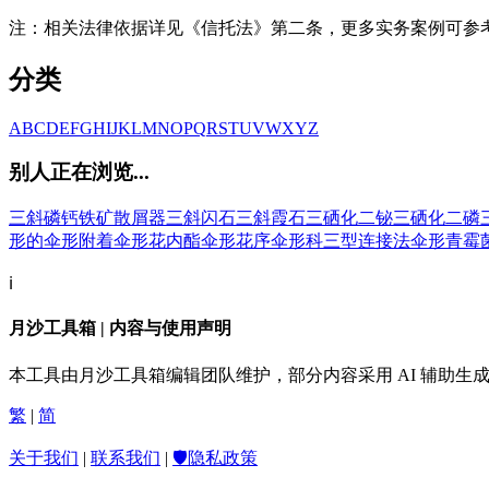
注：相关法律依据详见《信托法》第二条，更多实务案例可参考
分类
A
B
C
D
E
F
G
H
I
J
K
L
M
N
O
P
Q
R
S
T
U
V
W
X
Y
Z
别人正在浏览...
三斜磷钙铁矿
散屑器
三斜闪石
三斜霞石
三硒化二铋
三硒化二磷
形的
伞形附着
伞形花内酯
伞形花序
伞形科
三型连接法
伞形青霉
ℹ️
月沙工具箱 | 内容与使用声明
本工具由月沙工具箱编辑团队维护，部分内容采用 AI 辅助
繁
|
简
关于我们
|
联系我们
|
🛡️隐私政策