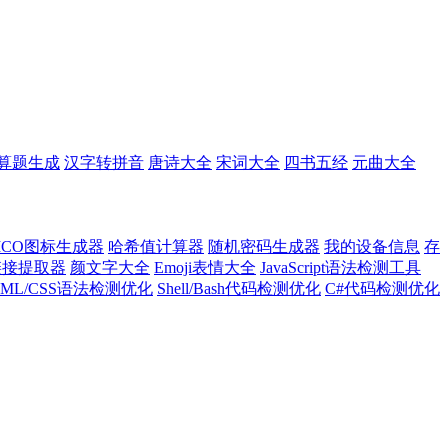
算题生成
汉字转拼音
唐诗大全
宋词大全
四书五经
元曲大全
ICO图标生成器
哈希值计算器
随机密码生成器
我的设备信息
存
l链接提取器
颜文字大全
Emoji表情大全
JavaScript语法检测工具
TML/CSS语法检测优化
Shell/Bash代码检测优化
C#代码检测优化