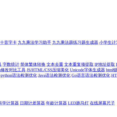
十音字卡
九九乘法学习助手
九九乘法题练习题生成器
小学生计
具
字数统计
简体繁体转换
文本去重
文本重复项提取
IP地址提取
代码修改对比工具
JS/HTML/CSS压缩美化
Unicode字体生成器
htm
python语法检测优化
Java语法检测优化
Go语言语法检测优化
H
科学计算器
日期计差算器
年龄计算器
LED跑马灯
在线屏幕尺子