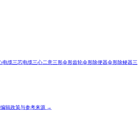
心电缆
三芯电缆
三心二意
三形
伞形齿轮
伞形除便器
伞形除鲠器
三
编辑政策与参考来源 →