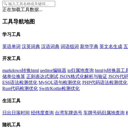
正在加载工具数据...
工具导航地图
学习工具
英语单词
汉英词典
汉语词典
词语组词
新华字典
英文名生成
五
开发工具
markdown转换html
ueditor编辑器
ip归属地查询
html/js转换器工
储单位换算
正则表达式测试
JSON格式化解析与验证
JSON
ES6语法检测优化
MySQL语句检测优化
PHP代码语法检测优化
Rust代码检测优化
Swift/Kotlin检测优化
生活工具
日出日落时间
经纬度查询
台湾车牌选号
车牌号码归属地查询
随机工具