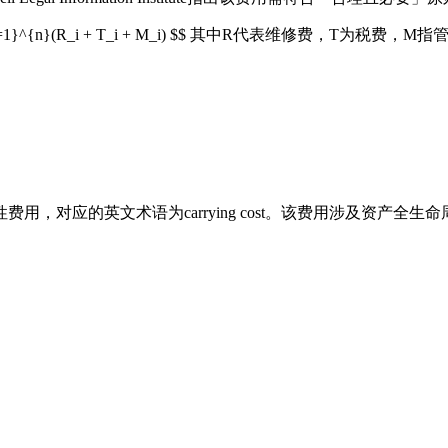
^{n}(R_i + T_i + M_i) $$ 其中R代表维修费，T为税费
，对应的英文术语为carrying cost。该费用涉及资产全生