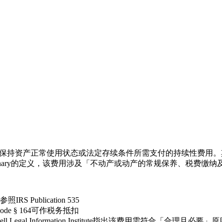
汉英法律语境中指为保持资产正常使用状态或法定存续条件所需支付的持续
ictionary的定义，该费用涉及「不动产或动产的常规保养、税费缴
ublication 535
e § 164可作税务抵扣
al Information Institute指出该费用需符合「合理且必要」原