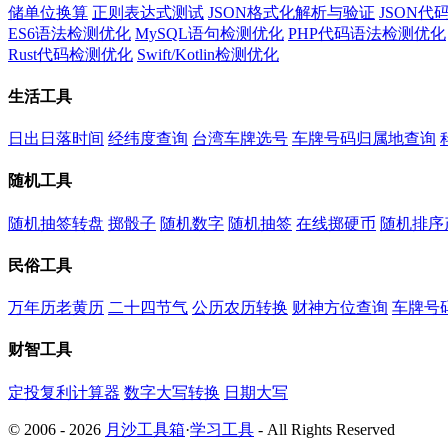
储单位换算
正则表达式测试
JSON格式化解析与验证
JSON
ES6语法检测优化
MySQL语句检测优化
PHP代码语法检测优化
Rust代码检测优化
Swift/Kotlin检测优化
生活工具
日出日落时间
经纬度查询
台湾车牌选号
车牌号码归属地查询
随机工具
随机抽签转盘
掷骰子
随机数字
随机抽签
在线掷硬币
随机排序
民俗工具
万年历老黄历
二十四节气
公历农历转换
财神方位查询
车牌号
财智工具
定投复利计算器
数字大写转换
日期大写
© 2006 - 2026
月沙工具箱
·
学习工具
- All Rights Reserved