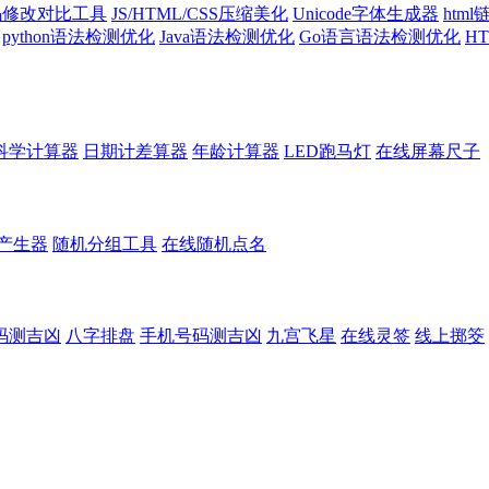
代码修改对比工具
JS/HTML/CSS压缩美化
Unicode字体生成器
htm
python语法检测优化
Java语法检测优化
Go语言语法检测优化
H
科学计算器
日期计差算器
年龄计算器
LED跑马灯
在线屏幕尺子
产生器
随机分组工具
在线随机点名
码测吉凶
八字排盘
手机号码测吉凶
九宫飞星
在线灵签
线上掷筊