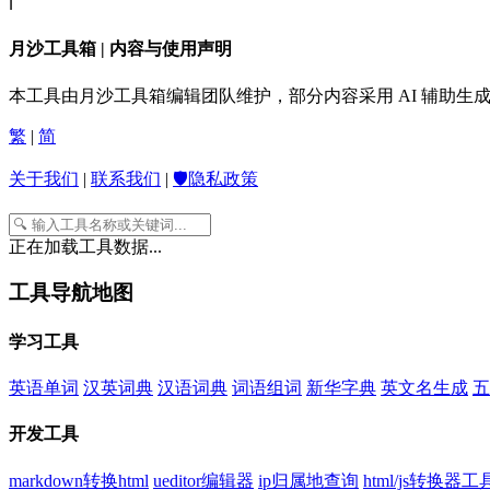
ℹ️
月沙工具箱 | 内容与使用声明
本工具由月沙工具箱编辑团队维护，部分内容采用 AI 辅助
繁
|
简
关于我们
|
联系我们
|
🛡️隐私政策
正在加载工具数据...
工具导航地图
学习工具
英语单词
汉英词典
汉语词典
词语组词
新华字典
英文名生成
五
开发工具
markdown转换html
ueditor编辑器
ip归属地查询
html/js转换器工