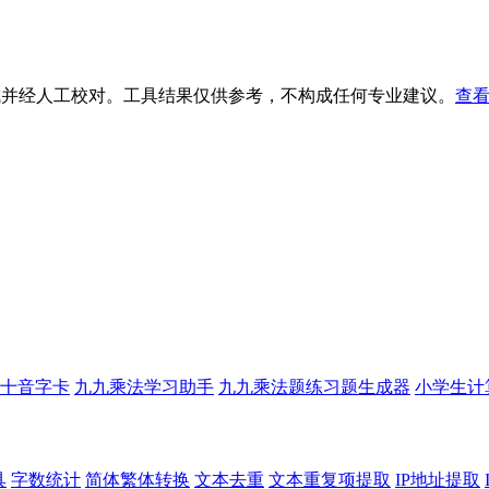
生成并经人工校对。工具结果仅供参考，不构成任何专业建议。
查看
十音字卡
九九乘法学习助手
九九乘法题练习题生成器
小学生计
具
字数统计
简体繁体转换
文本去重
文本重复项提取
IP地址提取