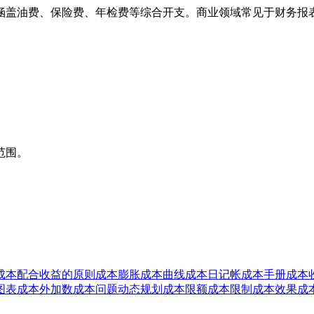
险费、年检费等综合开支。商业领域常见于财务报表中的"carrying
范围。
成本配合收益的原则
成本膨胀
成本曲线
成本日记帐
成本手册
成本
图表
成本外加数
成本问题动态规划
成本限额
成本限制
成本效果
成