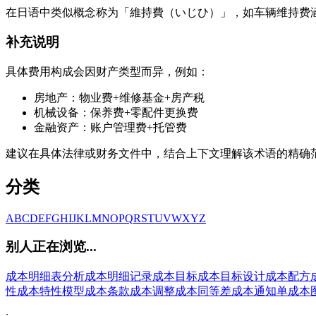
在日语中类似概念称为「維持費（いじひ）」，如车辆维持费涵盖油费、保
补充说明
具体费用构成会因财产类型而异，例如：
房地产：物业费+维修基金+房产税
机械设备：保养费+零配件更换费
金融资产：账户管理费+托管费
建议在具体法律或财务文件中，结合上下文理解该术语的精确
分类
A
B
C
D
E
F
G
H
I
J
K
L
M
N
O
P
Q
R
S
T
U
V
W
X
Y
Z
别人正在浏览...
成本明细表分析
成本明细记录
成本目标
成本目标设计
成本配方
性
成本特性模型
成本条款
成本调整
成本同等差
成本通知单
成本